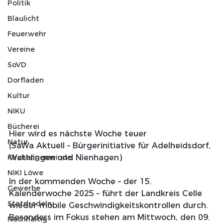
Politik
Blaulicht
Feuerwehr
Vereine
SoVD
Dorfladen
Kultur
NIKU
Bücherei
Hier wird es nächste Woche teuer
Natur
(SaWa Aktuell – Bürgerinitiative für Adelheidsdorf, 
Kirchengemeinde
Wathlingen und Nienhagen)
NIKI Löwe
In der kommenden Woche – der 15. 
Gewerbe
Kalenderwoche 2025 – führt der Landkreis Celle 
Statdradeln
wieder mobile Geschwindigkeitskontrollen durch. 
Besonders im Fokus stehen am Mittwoch, den 09. 
Nachhaltig