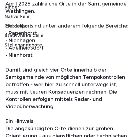
April 2025 zahlreiche Orte in der Samtgemeinde 
Kinder
Wathlingen.
Nahverkehr
Betroffen sind unter anderem folgende Bereiche:
Pferdesport
• Papenhorst
Stadtwerke Celle
• Nienhagen
Stellenangebote
• Adelheidsdorf
• Nienhorst
Damit sind gleich vier Orte innerhalb der 
Samtgemeinde von möglichen Tempokontrollen 
betroffen – wer hier zu schnell unterwegs ist, 
muss mit teuren Konsequenzen rechnen. Die 
Kontrollen erfolgen mittels Radar- und 
Videoüberwachung.
Ein Hinweis:
Die angekündigten Orte dienen zur groben 
Orientierung – aus dienstlichen oder technischen 