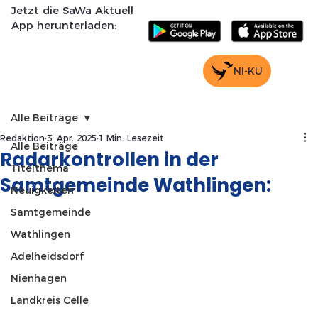
Jetzt die SaWa Aktuell
App herunterladen:
NI-KU
Alle Beiträge
Redaktion
3. Apr. 2025
1 Min. Lesezeit
Alle Beiträge
Radarkontrollen in der
Titelthema
Samtgemeinde Wathlingen:
Neuigkeiten
Samtgemeinde
Wathlingen
Adelheidsdorf
Nienhagen
Landkreis Celle