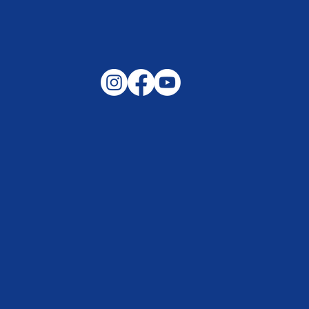
Gemeinsam auf außergewöhnliche
Lagen und Ereignisse in unserer
Samtgemeinde vorbereitet –
Helfen, wenn es darauf ankommt