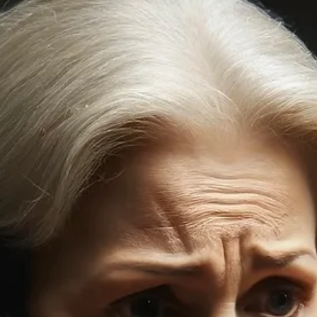
Redaktion
7. Nov. 2024
1 Min. Lesezeit
TITELTHEMA
POL-CE: Polizei sucht Opfer und Zeuge
einer Körperverletzung in Nienhagen
Nienhagen (ots)
Ein Autofahrer hatte am Dienstag, 05.11.2024 gegen 13 Uh
auf der Dorfstraße in Nienhagen in Höhe des
Raiffeisenmarktes beobachtet, dass...