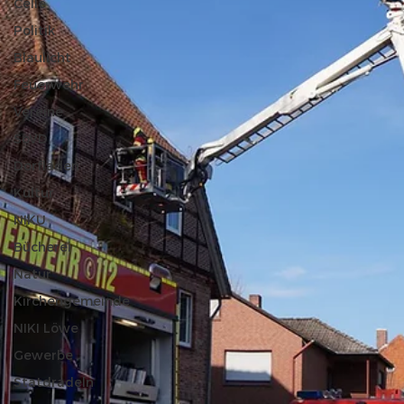
Celle
Politik
Blaulicht
Feuerwehr
Vereine
SoVD
Dorfladen
Kultur
NIKU
Bücherei
Natur
Kirchengemeinde
NIKI Löwe
Gewerbe
Statdradeln