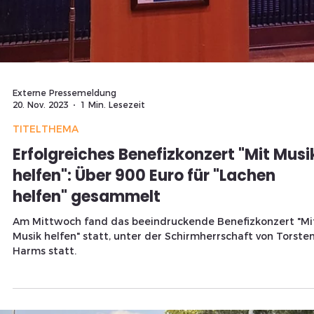
8. Jan. 2024
1 Min. Lesezeit
TITELTHEMA
Friedvolle Proteste in Celle: 4200
Traktoren setzen Zeichen
4200 Traktoren in Lüneburg zeigen ruhige Solidarität;
Verkehr eingeschränkt, aber friedvolle Stimmung bei
Bauernprotesten.