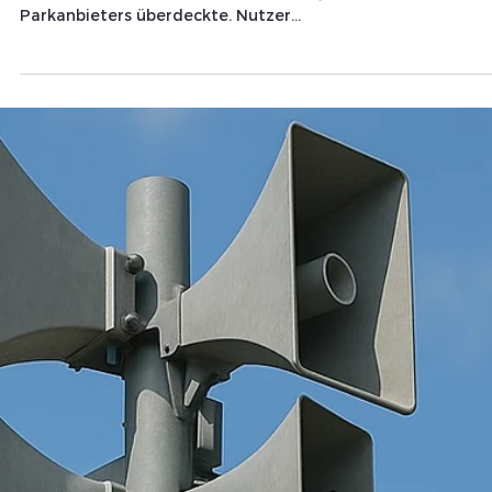
Redaktion
27. Juni 2025
1 Min. Lesezeit
TITELTHEMA
POL-CE: Falsche QR-Codes an
Parkautomaten - Warnung vor
Betrugsmasche
Celle (ots) Am Parkplatz „Im Kreise“ in Celle wurde ein
Aufkleber entdeckt, der den echten QR-Code des
Parkanbieters überdeckte. Nutzer...