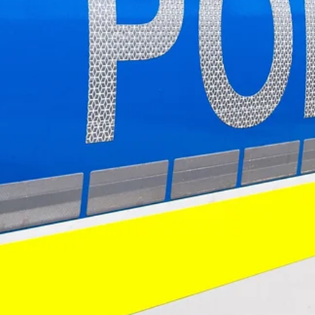
Redaktion
26. Apr. 2024
1 Min. Lesezeit
TITELTHEMA
POL-CE: Zeugen nach Hundeattacke in
Nienhagen gesucht
Plötzlich hat sich nach Angaben des Geschädigten der silb
schwarze Cane Corso eines unbekannten Paares in den Hu
des Geschädigten verbis