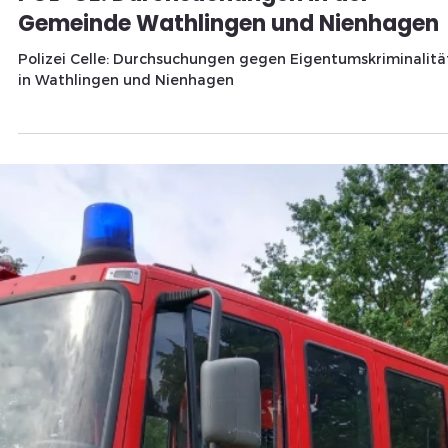
Erfolgreiches Benefizkonzert "Mit Musi
helfen": Über 900 Euro für "Lachen
helfen" gesammelt
Am Mittwoch fand das beeindruckende Benefizkonzert "Mi
Musik helfen" statt, unter der Schirmherrschaft von Torste
Harms statt.