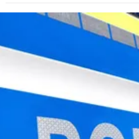
Redaktion
16. Apr. 2025
1 Min. Lesezeit
TITELTHEMA
Landkreis Celle führt einen kreisweiten
Warntag durch Sirenen, Warnapps un
Cell Broadcast werden am 24. April u
10 Uhr ausgelöst
Foto: Symbolfoto SaWa CELLE (lkc). Der Landkreis Celle führt
am Donnerstag, den 24. April, einen kreisweiten Warntag
durch. Durch die...