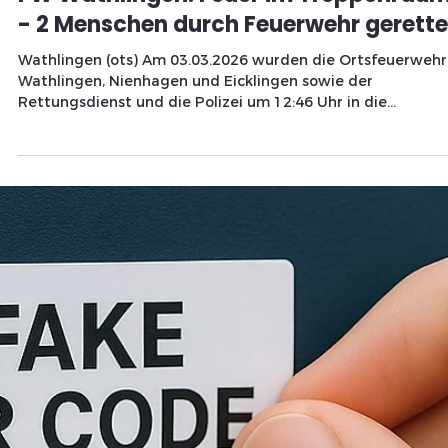
Redaktions Team
3. März
1 Min. Lesezeit
TITELTHEMA
FW Wathlingen: Feuer im Treppenrau
- 2 Menschen durch Feuerwehr gerette
Wathlingen (ots) Am 03.03.2026 wurden die Ortsfeuerweh
Wathlingen, Nienhagen und Eicklingen sowie der
Rettungsdienst und die Polizei um 12:46 Uhr in die
Bahnhoftstraße in Wathlingen alarmiert. Nach der ersten
Meldung sollte es hier zu einem Feuer in einem Gebäude
gekommen sein, in dem sich noch mehrere Menschen
befänden. Nach wenigen Minuten trafen die ersten
Einsatzkräfte ein und konnten eine Rauchentwicklung aus
dem Gebäude sowie mehrere Personen an den Fenstern
feststel