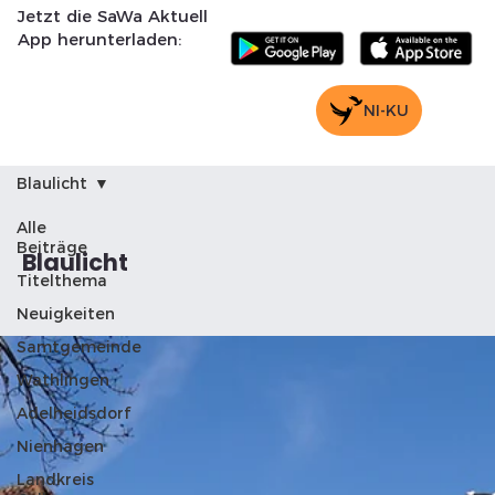
Jetzt die SaWa Aktuell
App herunterladen:
NI-KU
Blaulicht
Alle
Beiträge
Blaulicht
Titelthema
Neuigkeiten
Samtgemeinde
Wathlingen
Adelheidsdorf
Nienhagen
Landkreis