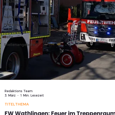
Nachhaltig
Kinder
Nahverkehr
Pferdesport
Stadtwerke
Celle
Stellenangebote