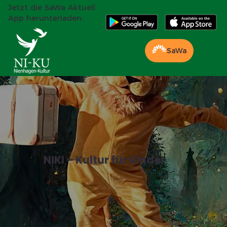
Jetzt die SaWa Aktuell
App herunterladen:
SaWa
NIKI – Kultur für Kinder