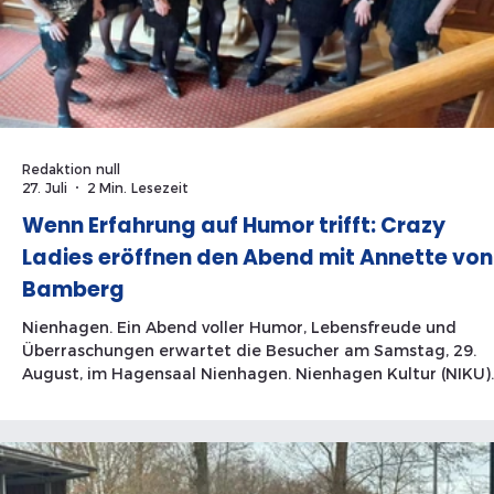
Redaktion null
27. Juli
2 Min. Lesezeit
Wenn Erfahrung auf Humor trifft: Crazy
Ladies eröffnen den Abend mit Annette von
Bamberg
Nienhagen. Ein Abend voller Humor, Lebensfreude und
Überraschungen erwartet die Besucher am Samstag, 29.
August, im Hagensaal Nienhagen. Nienhagen Kultur (NIKU)
präsentiert mit der Kabarettistin Annette von Bamberg ei
der bekanntesten Vertreterinnen des deutschen
Frauenkabaretts. Bereits vor dem Hauptprogramm erwart
die Gäste mit den Crazy Ladies ein außergewöhnlicher
Auftakt. Die Senioren-Stepptanzgruppe wurde 2006 von Gi