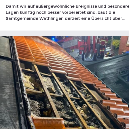
ankommt
Damit wir auf außergewöhnliche Ereignisse und besonder
Lagen künftig noch besser vorbereitet sind, baut die
Samtgemeinde Wathlingen derzeit eine Übersicht über
freiwillige Helferinnen und Helfer auf.