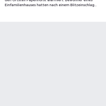
Einfamilienhauses hatten nach einem Blitzeinschlag
Brandgeruch wahrgenommen. Vor Ort gestaltete sich die
Suche nach der Ursache schwierig, da am Gebäude weder
Rauch noch Feuer oder eine Wärmeentwicklung
wahrnehmbar war. Nach aufwendiger Suche konnte die
Quelle im Bereich des Daches festgestellt werden. Hier wa
vermutlich infolge des Blitzschlags ein Schwelbrand in der