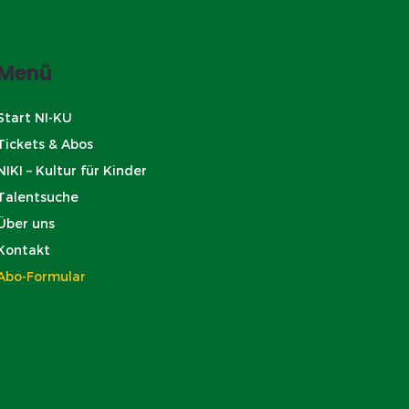
Menü
Start NI-KU
Tickets & Abos
​NIKI – Kultur für Kinder
Talentsuche
Über uns
Kontakt
Abo-Formular