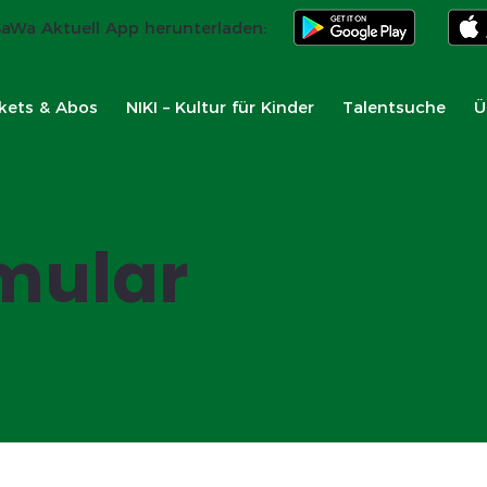
SaWa Aktuell App herunterladen:
kets & Abos
​NIKI – Kultur für Kinder
Talentsuche
Ü
mular