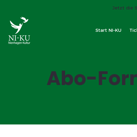
Jetzt die 
Start NI-KU
Tic
Abo-For