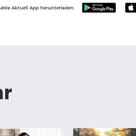
SaWa Aktuell App herunterladen:
Samtgemeinde
Landkreis Celle
SoVD
Vereine
Po
hr