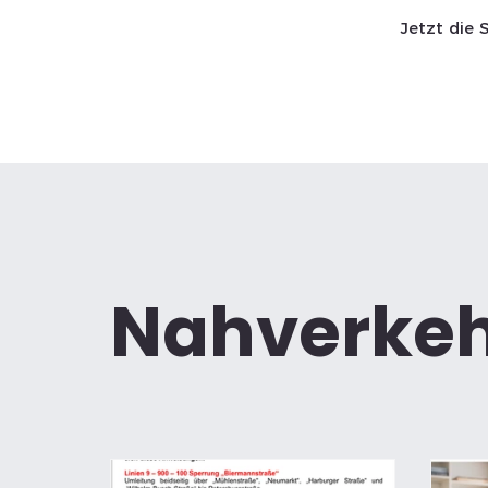
Jetzt die 
Start SaWa
News
Nahverke