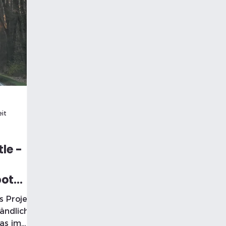
eit
le -
bot
s Projekt
ländlichen
as im