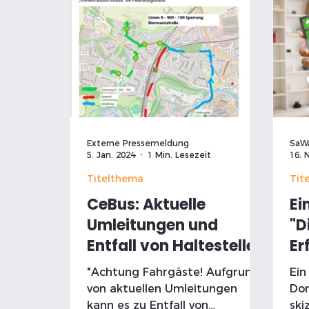
Externe Pressemeldung
SaW
5. Jan. 2024
1 Min. Lesezeit
16. 
Titelthema
Tit
CeBus: Aktuelle
Ei
Umleitungen und
"D
Entfall von Haltestellen
Er
sk
"Achtung Fahrgäste! Aufgrund
Ein
Zu
von aktuellen Umleitungen
Dor
kann es zu Entfall von
ski