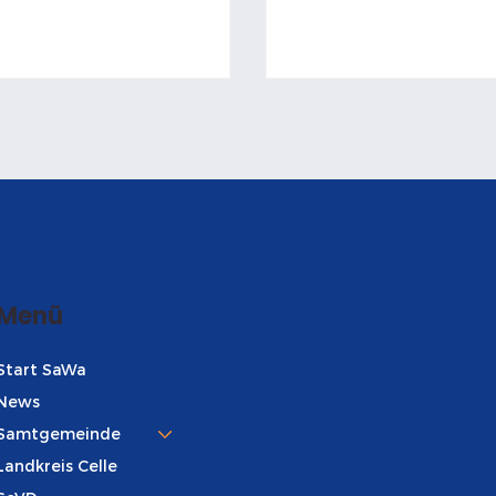
Dezember 2021 gesta
Projekt zum Spätverkeh
Menü
Start SaWa
News
Samtgemeinde
Landkreis Celle