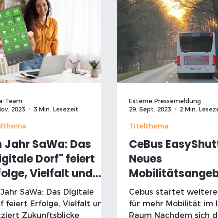
a-Team
Externe Pressemeldung
Nov. 2023
3 Min. Lesezeit
29. Sept. 2023
2 Min. Lesez
elthema
Titelthema
n Jahr SaWa: Das
CeBus EasyShutt
igitale Dorf" feiert
Neues
folge, Vielfalt und
Mobilitätsange
izziert
auch für die
 Jahr SaWa: Das Digitale
Cebus startet weitere
kunftsblicke
Samtgemeinde
f feiert Erfolge, Vielfalt und
für mehr Mobilität im 
Wathlingen
zziert Zukunftsblicke
Raum Nachdem sich d