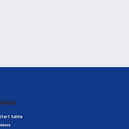
Menü
Start SaWa
News