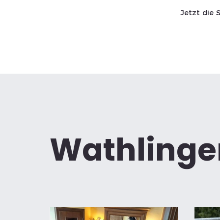
Jetzt die 
Start SaWa
News
Wathlinge