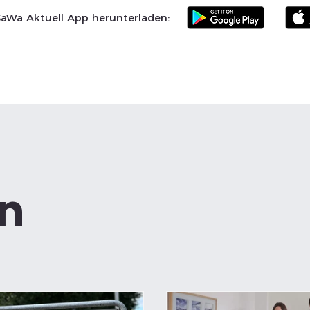
SaWa Aktuell App herunterladen:
Samtgemeinde
Landkreis Celle
SoVD
Vereine
Po
n