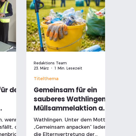
Redaktions Team
23. März
1 Min. Lesezeit
Titelthema
für den
Gemeinsam für ein
sauberes Wathlingen:
Müllsammelaktion am
kt den
11. April
ch, wenn
Wathlingen. Unter dem Motto
hutz
fällt, das
„Gemeinsam anpacken“ laden
enbricht
die Elternvertretung der