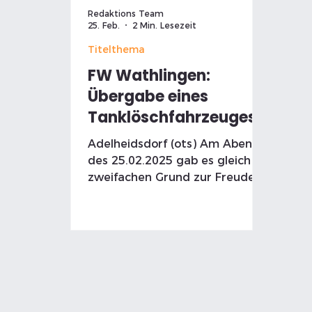
Arno Kühn in gewohnt
ein
Redaktions Team
unterhaltsamer Weise durch
er
25. Feb.
2 Min. Lesezeit
das
Titelthema
FW Wathlingen:
Übergabe eines
Tanklöschfahrzeuges
und eines
Adelheidsdorf (ots) Am Abend
Logistikanhängers an
des 25.02.2025 gab es gleich
die Ortsfeuerwehr
zweifachen Grund zur Freude
bei der Ortsfeuerwehr
Adelheidsdorf.
Adelheidsdorf. In Anwesenheit
zahlreicher Gäste wurde der
Ortsfeuerwehr offiziell ein
neues Tanklöschfahrzeug und
ein Logistikanhänger
übergeben.
Samtgemeindebürgermeisterin