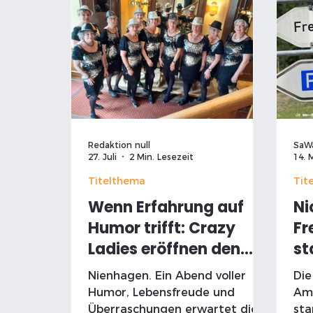
Redaktion null
SaW
27. Juli
2 Min. Lesezeit
14. 
Titelthema
Tit
Wenn Erfahrung auf
Ni
Humor trifft: Crazy
Fr
Ladies eröffnen den
st
Abend mit Annette von
6 
Nienhagen. Ein Abend voller
Die
Bamberg
So
Humor, Lebensfreude und
Am 
Überraschungen erwartet die
sta