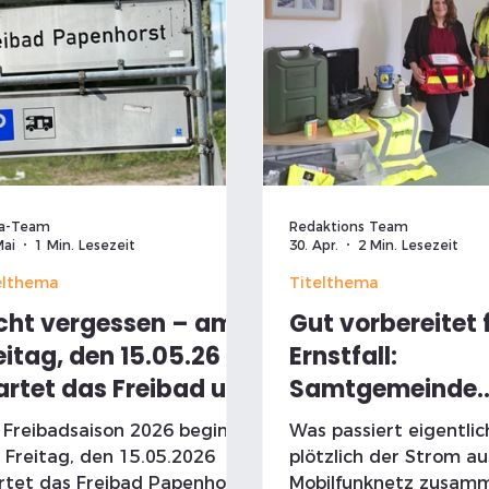
a-Team
Redaktions Team
Mai
1 Min. Lesezeit
30. Apr.
2 Min. Lesezeit
elthema
Titelthema
cht vergessen – am
Gut vorbereitet 
eitag, den 15.05.26
Ernstfall:
artet das Freibad um
Samtgemeinde
Uhr in die
Wathlingen stär
 Freibadsaison 2026 beginnt!
Was passiert eigentli
mmersaison
Katastrophensc
Freitag, den 15.05.2026
plötzlich der Strom aus
rtet das Freibad Papenhorst
Mobilfunknetz zusamm