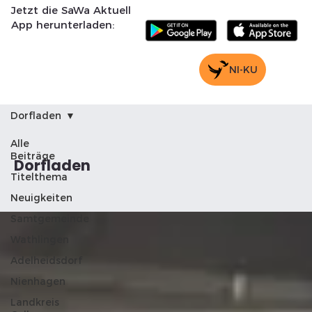
Jetzt die SaWa Aktuell
App herunterladen:
NI-KU
Dorfladen
Alle
Beiträge
Dorfladen
Titelthema
Neuigkeiten
Samtgemeinde
Wathlingen
Adelheidsdorf
Nienhagen
Landkreis