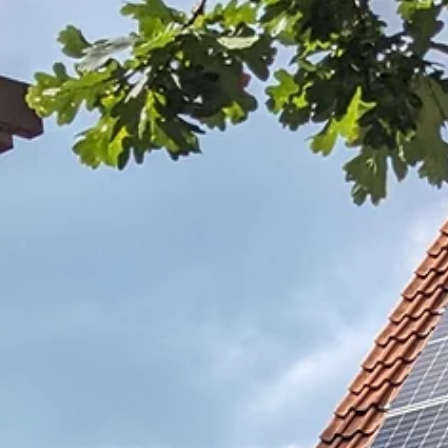
SaWa-Team
3. Okt. 2023
1 Min. Lesezeit
TITELTHEMA
Unser Dorfladen in Großmoor wurde
gestern Abend zum "Dorfladen des
Jahres 2023" gekürt!
Unser Dorfladen" in Großmoor wurde sm Ssmstsg zum
"Dorfladen des Jahres 2023" gekürt! Was ist "Unser
Dorfladen"? Ein bemerkenswerter...