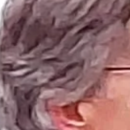
SaWa-Team
23. Nov. 2023
2 Min. Lesezeit
TITELTHEMA
Gemeinschaftliche Aktion "Kinder
Augen zum Leuchten bringen" in der
Samtgemeinde Wathlingen
Formular zur Unterstützung von Familien in der
Samtgemeinde Wathlingen ist jetzt aktiv! Jetzt anmelde.