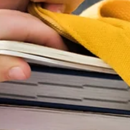
Externe Pressemeldung
2. Sept. 2023
1 Min. Lesezeit
TITELTHEMA
Unser Dorfladen in Großmoor ist
'Dorfladen des Jahres 2023'!
Erfreuliche Nachricht: Unser Dorfladen in Großmoor ist
'Dorfladen des Jahres 2023'!