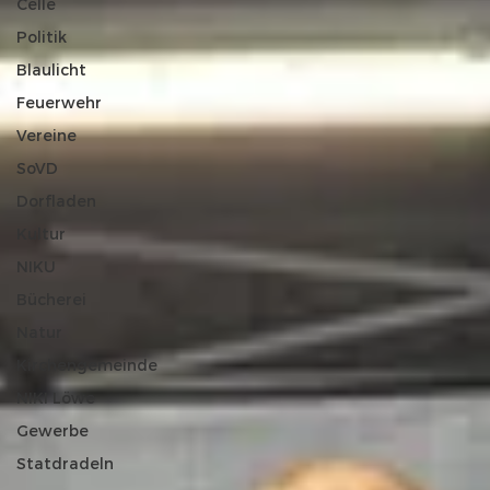
Celle
Politik
Blaulicht
Feuerwehr
Vereine
SoVD
Dorfladen
Kultur
NIKU
Bücherei
Natur
Kirchengemeinde
NIKI Löwe
Gewerbe
Statdradeln