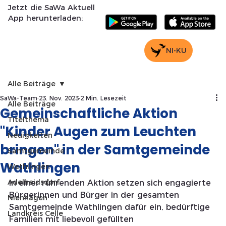
Jetzt die SaWa Aktuell
App herunterladen:
NI-KU
Alle Beiträge
SaWa-Team
23. Nov. 2023
2 Min. Lesezeit
Alle Beiträge
Gemeinschaftliche Aktion
Titelthema
"Kinder Augen zum Leuchten
Neuigkeiten
bringen" in der Samtgemeinde
Samtgemeinde
Wathlingen
Wathlingen
Adelheidsdorf
In einer rührenden Aktion setzen sich engagierte 
Bürgerinnen und Bürger in der gesamten 
Nienhagen
Samtgemeinde Wathlingen dafür ein, bedürftige 
Landkreis Celle
Familien mit liebevoll gefüllten 