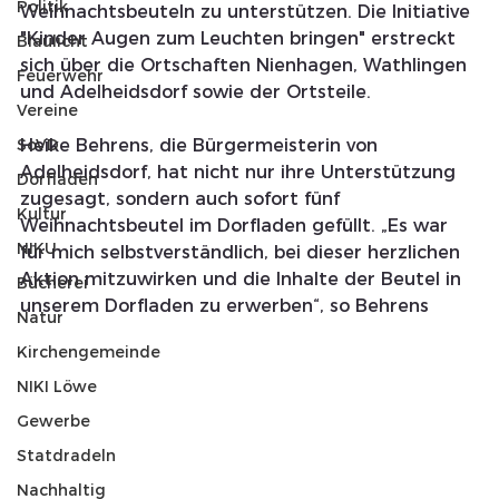
Politik
Weihnachtsbeuteln zu unterstützen. Die Initiative 
"Kinder Augen zum Leuchten bringen" erstreckt 
Blaulicht
sich über die Ortschaften Nienhagen, Wathlingen 
Feuerwehr
und Adelheidsdorf sowie der Ortsteile.
Vereine
SoVD
Heike Behrens, die Bürgermeisterin von 
Adelheidsdorf, hat nicht nur ihre Unterstützung  
Dorfladen
zugesagt, sondern auch sofort fünf 
Kultur
Weihnachtsbeutel im Dorfladen gefüllt. „Es war 
NIKU
für mich selbstverständlich, bei dieser herzlichen 
Aktion mitzuwirken und die Inhalte der Beutel in 
Bücherei
unserem Dorfladen zu erwerben“, so Behrens   
Natur
Kirchengemeinde
NIKI Löwe
Gewerbe
Statdradeln
Nachhaltig