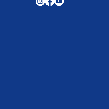
Gemeinsam auf außergewöhnliche
Lagen und Ereignisse in unserer
Samtgemeinde vorbereitet –
Helfen, wenn es darauf ankommt