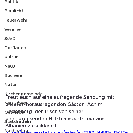
Politik
Blaulicht
Feuerwehr
Vereine
SoVD
Dorfladen
Kultur
NIKU
Bücherei
Natur
Kirchengemeinde
Freut euch auf eine aufregende Sendung mit 
NIKI Löwe
unseren herausragenden Gästen: Achim 
Rodenberg, der frisch von seiner 
Gewerbe
beeindruckenden Hilfstransport-Tour aus 
Statdradeln
Albanien zurückkehrt.
Nachhaltig
https://video.wixstatic.com/video/ed2392_4b883cd34f2e