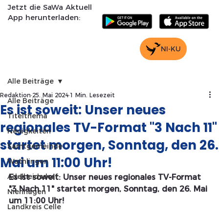
Jetzt die SaWa Aktuell
App herunterladen:
NI-KU
Alle Beiträge
Redaktion
25. Mai 2024
1 Min. Lesezeit
Alle Beiträge
Es ist soweit: Unser neues
Titelthema
regionales TV-Format "3 Nach 11"
Neuigkeiten
startet morgen, Sonntag, den 26.
Samtgemeinde
Mai um 11:00 Uhr!
Wathlingen
Adelheidsdorf
Es ist soweit: Unser neues regionales TV-Format 
"3 Nach 11" startet morgen, Sonntag, den 26. Mai 
Nienhagen
um 11:00 Uhr!
Landkreis Celle