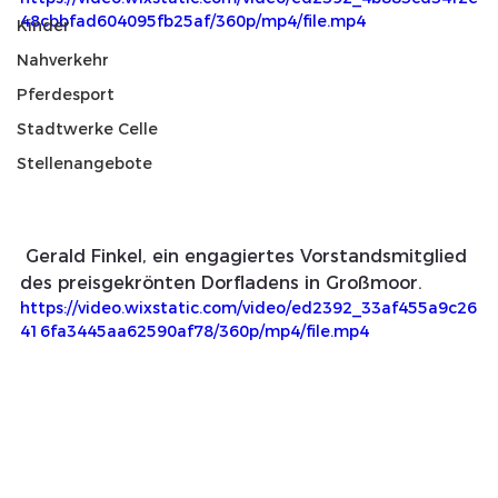
48cbbfad604095fb25af/360p/mp4/file.mp4
Kinder
Nahverkehr
Pferdesport
Stadtwerke Celle
Stellenangebote
 Gerald Finkel, ein engagiertes Vorstandsmitglied 
des preisgekrönten Dorfladens in Großmoor.
https://video.wixstatic.com/video/ed2392_33af455a9c26
416fa3445aa62590af78/360p/mp4/file.mp4