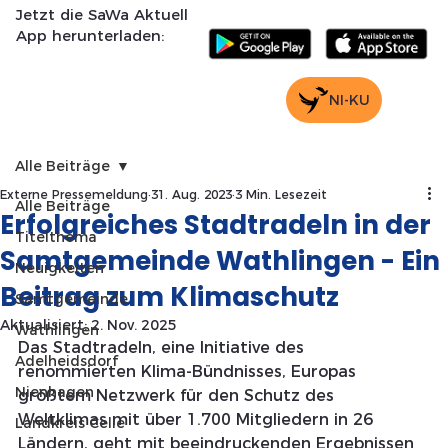
Jetzt die SaWa Aktuell
App herunterladen:
NI-KU
Alle Beiträge
Externe Pressemeldung
31. Aug. 2023
3 Min. Lesezeit
Alle Beiträge
Erfolgreiches Stadtradeln in der
Titelthema
Samtgemeinde Wathlingen - Ein
Neuigkeiten
Beitrag zum Klimaschutz
Samtgemeinde
Aktualisiert:
2. Nov. 2025
Wathlingen
Das Stadtradeln, eine Initiative des 
Adelheidsdorf
renommierten Klima-Bündnisses, Europas 
Nienhagen
größtem Netzwerk für den Schutz des 
Weltklimas mit über 1.700 Mitgliedern in 26 
Landkreis Celle
Ländern, geht mit beeindruckenden Ergebnissen 