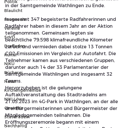
Politik
in der Samtgemeinde Wathlingen zu Ende.
Blaulicht
Insgesamt 347 begeisterte Radfahrerinnen und 
Feuerwehr
Radfahrer haben in diesem Jahr an der Aktion 
Vereine
teilgenommen. Gemeinsam legten sie 
SoVD
beachtliche 79.598 klimafreundliche Kilometer 
Dorfladen
zurück und vermieden dabei stolze 13 Tonnen 
CO2-Emissionen im Vergleich zur Autofahrt. Die 
Kultur
Teilnehmer kamen aus verschiedenen Gruppen, 
NIKU
darunter auch 14 der 33 Parlamentarier der 
Bücherei
Samtgemeinde Wathlingen und insgesamt 32 
Teams.
Natur
Hervorzuheben ist die gelungene 
Kirchengemeinde
Auftaktveranstaltung des Stadtradelns am 
NIKI Löwe
21.05.2023 im 4G-Park in Wathlingen, an der alle 
Gewerbe
drei Bürgermeisterinnen und Bürgermeister der 
Mitgliedsgemeinden teilnahmen. Die 
Statdradeln
Eröffnungszeremonie begann mit einem 
Nachhaltig