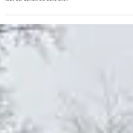
Redaktion
30. Apr. 2024
2 Min. Lesezeit
TITELTHEMA
Der oder die älteste Fahrradfahrende 
Landkreis Celle gesucht
Celle (lkc). Im Rahmen der STADTRADELN-
Auftaktveranstaltung am kommenden Sonntag, den 5. Mai,
lädt der Landkreis Celle alle...