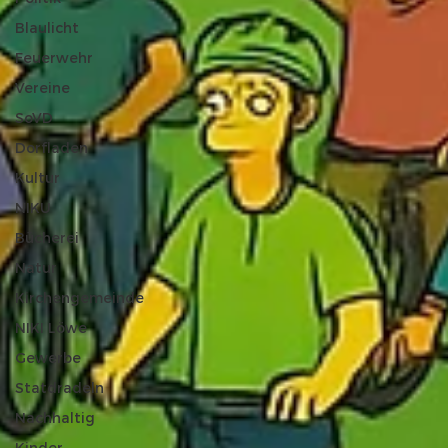
Blaulicht
Feuerwehr
Vereine
SoVD
Dorfladen
Kultur
NIKU
Bücherei
Natur
Kirchengemeinde
NIKI Löwe
Gewerbe
Statdradeln
Nachhaltig