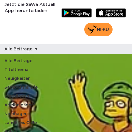
Jetzt die SaWa Aktuell
App herunterladen:
NI-KU
Alle Beiträge
Alle Beiträge
Titelthema
Neuigkeiten
Samtgemeinde
Wathlingen
Adelheidsdorf
Nienhagen
Landkreis Celle
Politik