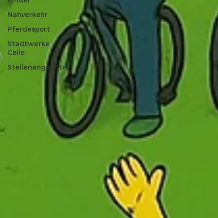
Kinder
Nahverkehr
Pferdesport
Stadtwerke
Celle
Stellenangebote