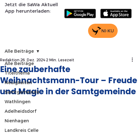
Jetzt die SaWa Aktuell
App herunterladen:
NI-KU
Alle Beiträge
Redaktion
26. Dez. 2024
2 Min. Lesezeit
Alle Beiträge
Eine zauberhafte
Titelthema
Weihnachtsmann-Tour – Freude
Neuigkeiten
und Magie in der Samtgemeinde
Samtgemeinde
Wathlingen
Adelheidsdorf
Nienhagen
Landkreis Celle