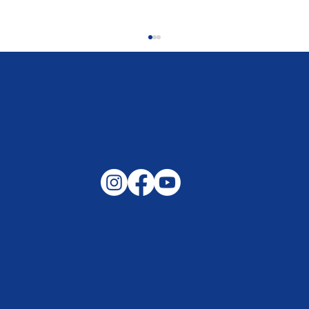
Gemeinsam auf außergewöhnliche
Lagen und Ereignisse in unserer
Samtgemeinde vorbereitet –
Helfen, wenn es darauf ankommt