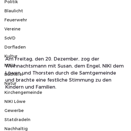
Politik
Blaulicht
Feuerwehr
Vereine
SoVD
Dorfladen
Kultur
Am Freitag, den 20. Dezember, zog der 
NIKU
Weihnachtsmann mit Susan, dem Engel, NIKI dem 
Löwen und Thorsten durch die Samtgemeinde 
Bücherei
und brachte eine festliche Stimmung zu den 
Natur
Kindern und Familien. 
Kirchengemeinde
NIKI Löwe
Gewerbe
Statdradeln
Nachhaltig