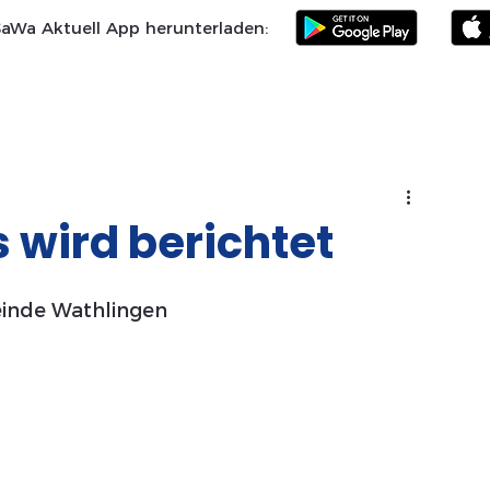
SaWa Aktuell App herunterladen:
Samtgemeinde
Landkreis Celle
SoVD
Vereine
Po
 wird berichtet
inde Wathlingen