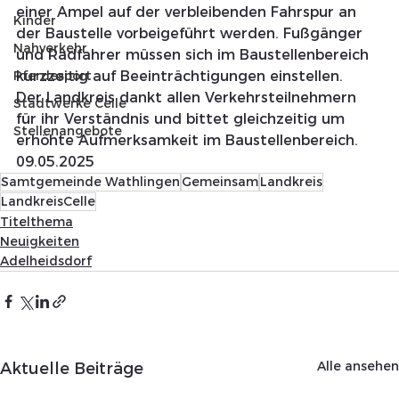
einer Ampel auf der verbleibenden Fahrspur an 
Kinder
der Baustelle vorbeigeführt werden. Fußgänger 
Nahverkehr
und Radfahrer müssen sich im Baustellenbereich 
Pferdesport
kurzzeitig auf Beeinträchtigungen einstellen.
Der Landkreis dankt allen Verkehrsteilnehmern 
Stadtwerke Celle
für ihr Verständnis und bittet gleichzeitig um 
Stellenangebote
erhöhte Aufmerksamkeit im Baustellenbereich.
09.05.2025 
Samtgemeinde Wathlingen
Gemeinsam
Landkreis
LandkreisCelle
Titelthema
Neuigkeiten
Adelheidsdorf
Alle ansehen
Aktuelle Beiträge