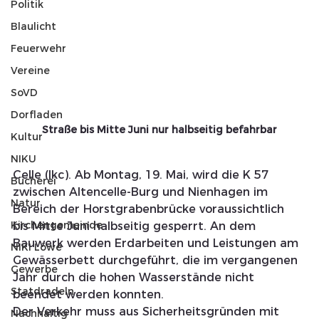
Politik
Blaulicht
Feuerwehr
Vereine
SoVD
Dorfladen
Straße bis Mitte Juni nur halbseitig befahrbar
Kultur
NIKU
Celle (lkc). Ab Montag, 19. Mai, wird die K 57 
Bücherei
zwischen Altencelle-Burg und Nienhagen im 
Natur
Bereich der Horstgrabenbrücke voraussichtlich 
Kirchengemeinde
bis Mitte Juni halbseitig gesperrt. An dem 
Bauwerk werden Erdarbeiten und Leistungen am 
NIKI Löwe
Gewässerbett durchgeführt, die im vergangenen 
Gewerbe
Jahr durch die hohen Wasserstände nicht 
Statdradeln
beendet werden konnten.
Der Verkehr muss aus Sicherheitsgründen mit 
Nachhaltig