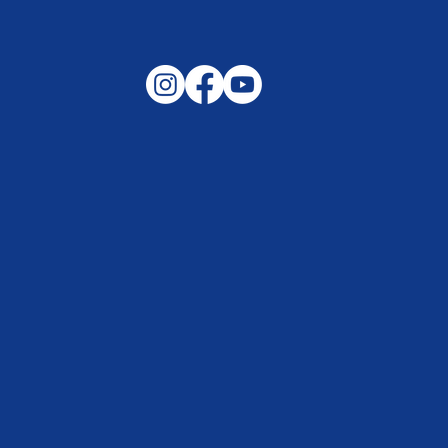
Gemeinsam auf außergewöhnliche
Lagen und Ereignisse in unserer
Samtgemeinde vorbereitet –
Helfen, wenn es darauf ankommt