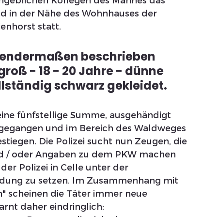
geblichen Kollegen des Mannes das 
nd in der Nähe des Wohnhauses der 
enhorst statt. 
gendermaßen beschrieben 
groß - 18 - 20 Jahre - dünne 
llständig schwarz gekleidet.
eine fünfstellige Summe, ausgehändigt 
weggegangen und im Bereich des Waldweges 
tiegen. Die Polizei sucht nun Zeugen, die 
d / oder Angaben zu dem PKW machen 
er Polizei in Celle unter der 
ndung zu setzen. Im Zusammenhang mit 
" scheinen die Täter immer neue 
rnt daher eindringlich: