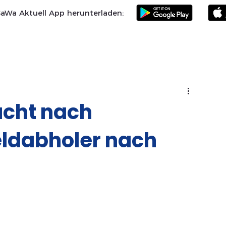
SaWa Aktuell App herunterladen:
Samtgemeinde
Landkreis Celle
SoVD
Vereine
Po
ucht nach
ldabholer nach