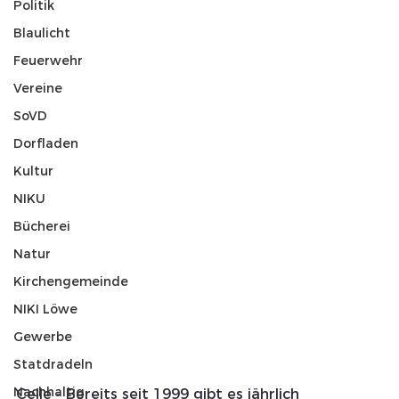
Politik
Blaulicht
Feuerwehr
Vereine
SoVD
Dorfladen
Kultur
NIKU
Bücherei
Natur
Kirchengemeinde
NIKI Löwe
Gewerbe
Statdradeln
Nachhaltig
Celle - Bereits seit 1999 gibt es jährlich 