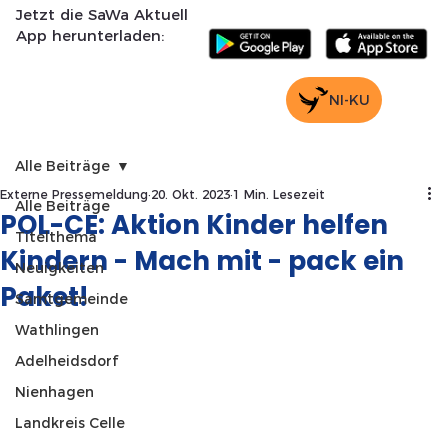
Jetzt die SaWa Aktuell
App herunterladen:
NI-KU
Alle Beiträge
Externe Pressemeldung
20. Okt. 2023
1 Min. Lesezeit
Alle Beiträge
POL-CE: Aktion Kinder helfen
Titelthema
Kindern - Mach mit - pack ein
Neuigkeiten
Paket!
Samtgemeinde
Wathlingen
Adelheidsdorf
Nienhagen
Landkreis Celle