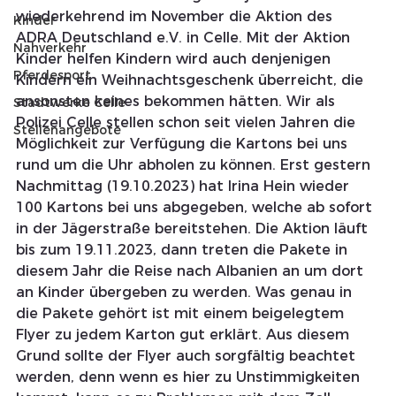
wiederkehrend im November die Aktion des 
Kinder
ADRA Deutschland e.V. in Celle. Mit der Aktion 
Nahverkehr
Kinder helfen Kindern wird auch denjenigen 
Pferdesport
Kindern ein Weihnachtsgeschenk überreicht, die 
ansonsten keines bekommen hätten. Wir als 
Stadtwerke Celle
Polizei Celle stellen schon seit vielen Jahren die 
Stellenangebote
Möglichkeit zur Verfügung die Kartons bei uns 
rund um die Uhr abholen zu können. Erst gestern 
Nachmittag (19.10.2023) hat Irina Hein wieder 
100 Kartons bei uns abgegeben, welche ab sofort 
in der Jägerstraße bereitstehen. Die Aktion läuft 
bis zum 19.11.2023, dann treten die Pakete in 
diesem Jahr die Reise nach Albanien an um dort 
an Kinder übergeben zu werden. Was genau in 
die Pakete gehört ist mit einem beigelegtem 
Flyer zu jedem Karton gut erklärt. Aus diesem 
Grund sollte der Flyer auch sorgfältig beachtet 
werden, denn wenn es hier zu Unstimmigkeiten 