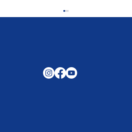
Gemeinsam auf außergewöhnliche
Lagen und Ereignisse in unserer
Samtgemeinde vorbereitet –
Helfen, wenn es darauf ankommt