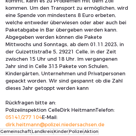
kommt, kann es zu Problemen mit dem Zoll 
kommen. Um den Transport zu ermöglichen, wird 
eine Spende von mindestens 8 Euro erbeten, 
welche entweder überwiesen oder aber auch bei 
Paketabgabe in Bar übergeben werden kann. 
Abgegeben werden können die Pakete 
Mittwochs und Sonntags, ab dem 01.11.2023, in 
der Guizettistraße 5, 29221 Celle, in der Zeit 
zwischen 15 Uhr und 18 Uhr. Im vergangenen 
Jahr sind in Celle 313 Pakete von Schulen, 
Kindergärten, Unternehmen und Privatpersonen 
gepackt worden. Wir sind gespannt ob die Zahl 
dieses Jahr getoppt werden kann
Rückfragen bitte an:
Polizeiinspektion CelleDirk HeitmannTelefon: 
05141/277 104
E-Mail: 
dirk.heitmann@polizei.niedersachsen.de
Gemeinschaft
Landkreis
Kinder
Polizei
Aktion