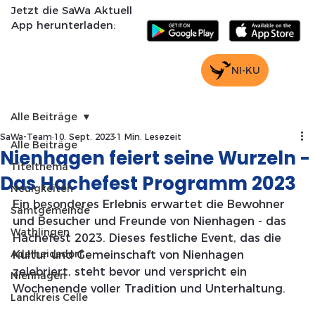
Jetzt die SaWa Aktuell
App herunterladen:
NI-KU
Alle Beiträge
SaWa-Team
10. Sept. 2023
1 Min. Lesezeit
Alle Beiträge
Nienhagen feiert seine Wurzeln -
Titelthema
Das Hachefest Programm 2023
Neuigkeiten
Ein besonderes Erlebnis erwartet die Bewohner 
Samtgemeinde
und Besucher und Freunde von Nienhagen - das 
Wathlingen
Hachefest 2023. Dieses festliche Event, das die 
Adelheidsdorf
Kultur und Gemeinschaft von Nienhagen 
zelebriert, steht bevor und verspricht ein 
Nienhagen
Wochenende voller Tradition und Unterhaltung.
Landkreis Celle