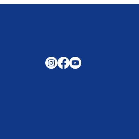
Gemeinsam auf außergewöhnliche
Lagen und Ereignisse in unserer
Samtgemeinde vorbereitet –
Helfen, wenn es darauf ankommt