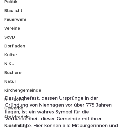
Politik
Blaulicht
Feuerwehr
Vereine
SoVD
Dorfladen
Kultur
NIKU
Bücherei
Natur
Kirchengemeinde
Das Hachefest, dessen Ursprünge in der 
NIKI Löwe
Gründung von Nienhagen vor über 775 Jahren 
Gewerbe
liegen, ist ein wahres Symbol für die 
Statdradeln
Verbundenheit dieser Gemeinde mit ihrer 
Geschichte. Hier können alle Mitbürgerinnen und 
Nachhaltig