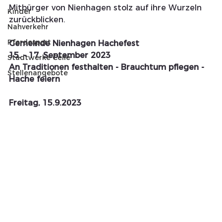
Mitbürger von Nienhagen stolz auf ihre Wurzeln 
Kinder
zurückblicken.
Nahverkehr
Pferdesport
Gemeinde Nienhagen Hachefest
15. - 17. September 2023
Stadtwerke Celle
An Traditionen festhalten - Brauchtum pflegen - 
Stellenangebote
Hache feiern
Freitag, 15.9.2023