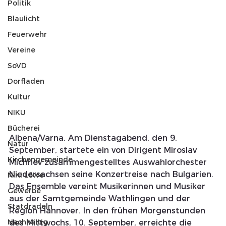
Politik
Blaulicht
Feuerwehr
Vereine
SoVD
Dorfladen
Kultur
NIKU
Bücherei
Albena/Varna. Am Dienstagabend, den 9. 
Natur
September, startete ein von Dirigent Miroslav 
Kirchengemeinde
Michnev zusammengestelltes Auswahlorchester 
Niedersachsen seine Konzertreise nach Bulgarien. 
NIKI Löwe
Das Ensemble vereint Musikerinnen und Musiker 
Gewerbe
aus der Samtgemeinde Wathlingen und der 
Statdradeln
Region Hannover. In den frühen Morgenstunden 
Nachhaltig
des Mittwochs, 10. September, erreichte die 