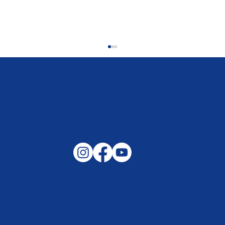
Gemeinsam auf außergewöhnliche
Lagen und Ereignisse in unserer
Samtgemeinde vorbereitet –
Helfen, wenn es darauf ankommt