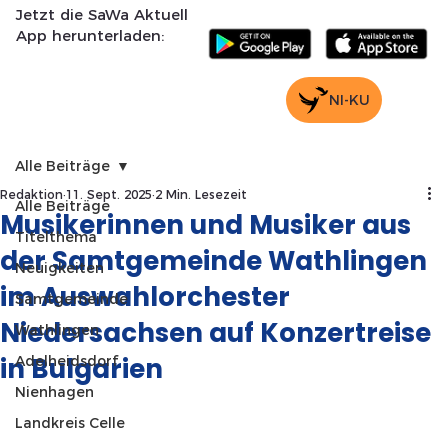
Jetzt die SaWa Aktuell
App herunterladen:
NI-KU
Alle Beiträge
Redaktion
11. Sept. 2025
2 Min. Lesezeit
Alle Beiträge
Musikerinnen und Musiker aus
Titelthema
der Samtgemeinde Wathlingen
Neuigkeiten
im Auswahlorchester
Samtgemeinde
Niedersachsen auf Konzertreise
Wathlingen
in Bulgarien
Adelheidsdorf
Nienhagen
Landkreis Celle