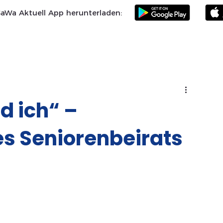
SaWa Aktuell App herunterladen:
Samtgemeinde
Landkreis Celle
SoVD
Vereine
Po
d ich“ –
s Seniorenbeirats