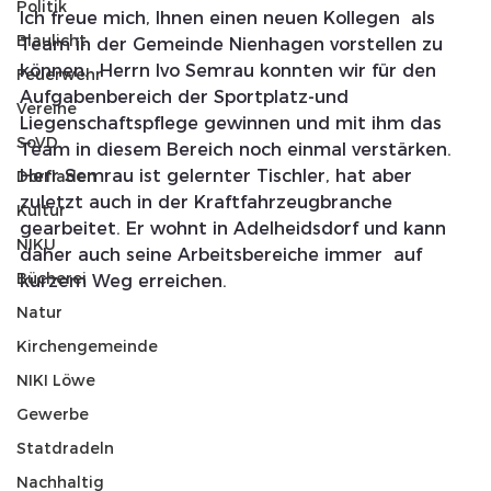
Politik
Ich freue mich, Ihnen einen neuen Kollegen  als 
Blaulicht
Team in der Gemeinde Nienhagen vorstellen zu 
können.  Herrn Ivo Semrau konnten wir für den 
Feuerwehr
Aufgabenbereich der Sportplatz-und 
Vereine
Liegenschaftspflege gewinnen und mit ihm das 
SoVD
Team in diesem Bereich noch einmal verstärken. 
Herr Semrau ist gelernter Tischler, hat aber 
Dorfladen
zuletzt auch in der Kraftfahrzeugbranche 
Kultur
gearbeitet. Er wohnt in Adelheidsdorf und kann 
NIKU
daher auch seine Arbeitsbereiche immer  auf 
Bücherei
kurzem Weg erreichen.
Natur
Kirchengemeinde
NIKI Löwe
Gewerbe
Statdradeln
Nachhaltig