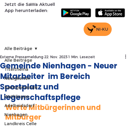
Jetzt die SaWa Aktuell
App herunterladen:
NI-KU
Alle Beiträge
Externe Pressemeldung
22. Nov. 2023
1 Min. Lesezeit
Alle Beiträge
Gemeinde Nienhagen - Neuer
Titelthema
Mitarbeiter im Bereich
Neuigkeiten
Sportplatz und
Samtgemeinde
Liegenschaftspflege
Wathlingen
Werte Mitbürgerinnen und 
Adelheidsdorf
Nienhagen
Mitbürger
Landkreis Celle