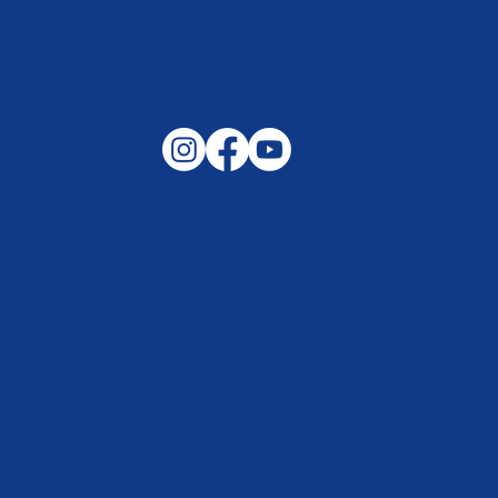
Gemeinsam auf außergewöhnliche
Lagen und Ereignisse in unserer
Samtgemeinde vorbereitet –
Helfen, wenn es darauf ankommt