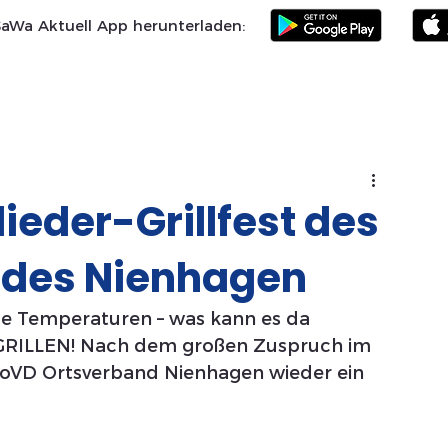
SaWa Aktuell App herunterladen:
Samtgemeinde
Landkreis Celle
SoVD
Vereine
Po
ieder-Grillfest des
ndes Nienhagen
e Temperaturen – was kann es da 
 GRILLEN! Nach dem großen Zuspruch im 
SoVD Ortsverband Nienhagen wieder ein 