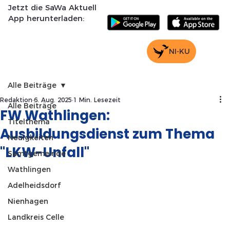
Jetzt die SaWa Aktuell
App herunterladen:
NI-KU
Alle Beiträge
Redaktion
6. Aug. 2025
1 Min. Lesezeit
Alle Beiträge
FW Wathlingen:
Titelthema
Ausbildungsdienst zum Thema
Neuigkeiten
"LKW-Unfall"
Samtgemeinde
Wathlingen
Adelheidsdorf
Nienhagen
Landkreis Celle