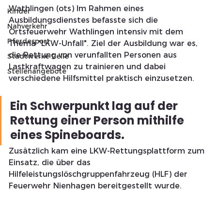
Wathlingen (ots) Im Rahmen eines 
Kinder
Ausbildungsdienstes befasste sich die 
Nahverkehr
Ortsfeuerwehr Wathlingen intensiv mit dem 
Pferdesport
Thema "LKW-Unfall". Ziel der Ausbildung war es, 
die Rettung von verunfallten Personen aus 
Stadtwerke Celle
Lastkraftwagen zu trainieren und dabei 
Stellenangebote
verschiedene Hilfsmittel praktisch einzusetzen.
Ein Schwerpunkt lag auf der 
Rettung einer Person mithilfe 
eines Spineboards. 
Zusätzlich kam eine LKW-Rettungsplattform zum 
Einsatz, die über das 
Hilfeleistungslöschgruppenfahrzeug (HLF) der 
Feuerwehr Nienhagen bereitgestellt wurde.