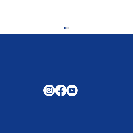
Gemeinsam auf außergewöhnliche
Lagen und Ereignisse in unserer
Samtgemeinde vorbereitet –
Helfen, wenn es darauf ankommt