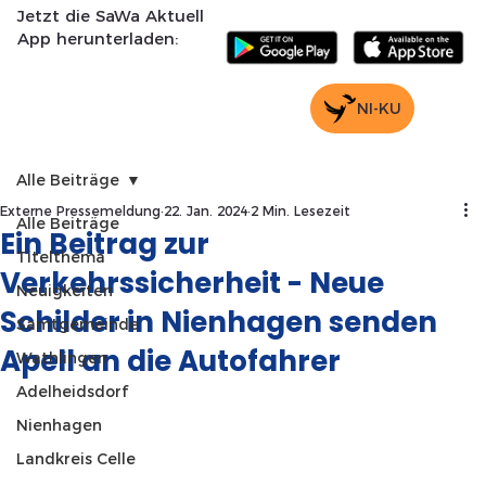
Jetzt die SaWa Aktuell
App herunterladen:
NI-KU
Alle Beiträge
Externe Pressemeldung
22. Jan. 2024
2 Min. Lesezeit
Alle Beiträge
Ein Beitrag zur
Titelthema
Verkehrssicherheit - Neue
Neuigkeiten
Schilder in Nienhagen senden
Samtgemeinde
Apell an die Autofahrer
Wathlingen
Adelheidsdorf
Nienhagen
Landkreis Celle