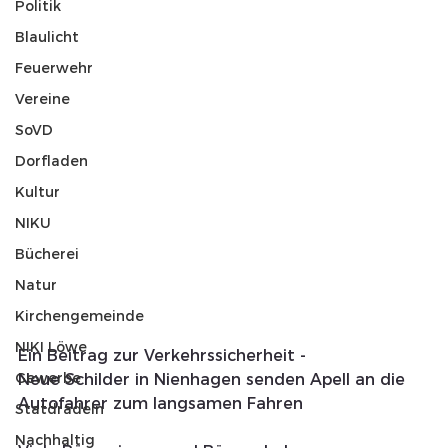
Politik
Blaulicht
Feuerwehr
Vereine
SoVD
Dorfladen
Kultur
NIKU
Bücherei
Natur
Kirchengemeinde
NIKI Löwe
Ein Beitrag zur Verkehrssicherheit -
Gewerbe
Neue Schilder in Nienhagen senden Apell an die 
Autofahrer zum langsamen Fahren
Statdradeln
Nachhaltig