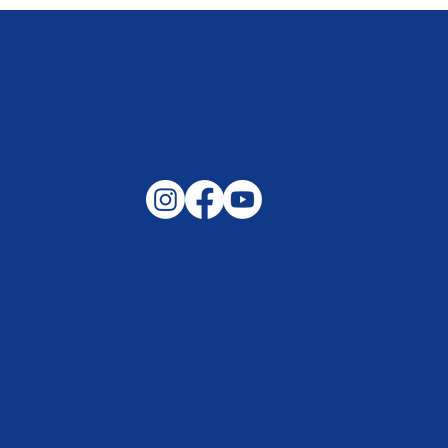
Gemeinsam auf außergewöhnliche
Lagen und Ereignisse in unserer
Samtgemeinde vorbereitet –
Helfen, wenn es darauf ankommt