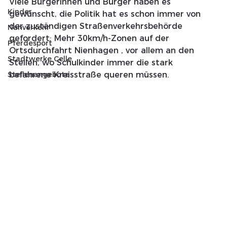
Viele Bürgerinnen und Bürger haben es 
Kinder
gewünscht, die Politik hat es schon immer von 
der zuständigen Straßenverkehrsbehörde  
Nahverkehr
gefordert: Mehr 30km/h-Zonen auf der 
Pferdesport
Ortsdurchfahrt Nienhagen , vor allem an den 
Stadtwerke Celle
Stellen, wo Schulkinder immer die stark 
Stellenangebote
befahrene Kreisstraße queren müssen.