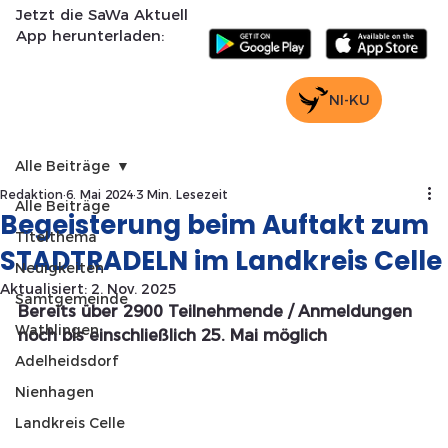
Jetzt die SaWa Aktuell
App herunterladen:
NI-KU
Alle Beiträge
Redaktion
6. Mai 2024
3 Min. Lesezeit
Alle Beiträge
Begeisterung beim Auftakt zum
Titelthema
STADTRADELN im Landkreis Celle
Neuigkeiten
Aktualisiert:
2. Nov. 2025
Samtgemeinde
Bereits über 2900 Teilnehmende / Anmeldungen 
Wathlingen
noch bis einschließlich 25. Mai möglich
Adelheidsdorf
Nienhagen
Landkreis Celle