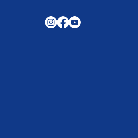
Gemeinsam auf außergewöhnliche
Lagen und Ereignisse in unserer
Samtgemeinde vorbereitet –
Helfen, wenn es darauf ankommt