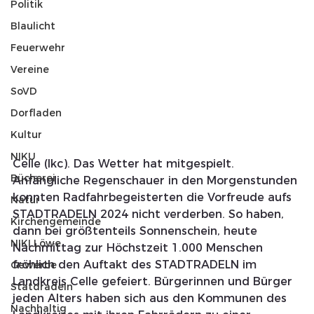
Politik
Blaulicht
Feuerwehr
Vereine
SoVD
Dorfladen
Kultur
NIKU
Celle (lkc). Das Wetter hat mitgespielt. 
Bücherei
Anfängliche Regenschauer in den Morgenstunden 
konnten Radfahrbegeisterten die Vorfreude aufs 
Natur
STADTRADELN 2024 nicht verderben. So haben, 
Kirchengemeinde
dann bei größtenteils Sonnenschein, heute 
NIKI Löwe
Nachmittag zur Höchstzeit 1.000 Menschen 
fröhlich den Auftakt des STADTRADELN im 
Gewerbe
Landkreis Celle gefeiert. Bürgerinnen und Bürger 
Statdradeln
jeden Alters haben sich aus den Kommunen des 
Nachhaltig