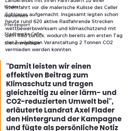
Landkreises mit ihren Fahrrädern zu einer 
Kinder
Sternfahrt vor die malerische Kulisse des Celler 
Schlosses aufgemacht. Insgesamt legten schon 
Nahverkehr
heute rund 620 aktive Radfahrende Strecken 
Pferdesport
wettbewerbswirksam und klimaschützend mit 
Stadtwerke Celle
dem Rad zurück, wodurch bereits am ersten Tag 
der 3-wöchigen Veranstaltung 2 Tonnen CO2 
Stellenangebote
vermieden werden konnten.
"Damit leisten wir einen 
effektiven Beitrag zum 
Klimaschutz und tragen 
gleichzeitig zu einer lärm- und 
CO2-reduzierten Umwelt bei", 
erläuterte Landrat Axel Flader 
den Hintergrund der Kampagne 
und fügte als persönliche Notiz 