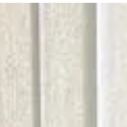
Redaktion
6. Mai 2024
3 Min. Lesezeit
TITELTHEMA
Begeisterung beim Auftakt zum
STADTRADELN im Landkreis Celle
Bereits über 2900 Teilnehmende / Anmeldungen noch bis
einschließlich 25. Mai möglich