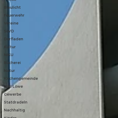
Blaulicht
Feuerwehr
Vereine
SoVD
Dorfladen
Kultur
NIKU
Bücherei
Natur
Kirchengemeinde
NIKI Löwe
Gewerbe
Statdradeln
Nachhaltig