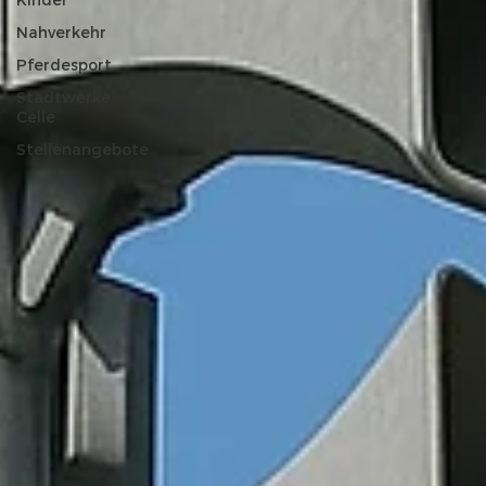
Kinder
Nahverkehr
Pferdesport
Stadtwerke
Celle
Stellenangebote