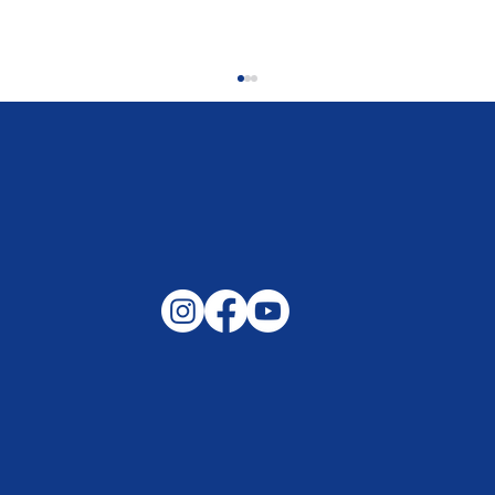
Gemeinsam auf außergewöhnliche
Lagen und Ereignisse in unserer
Samtgemeinde vorbereitet –
Helfen, wenn es darauf ankommt