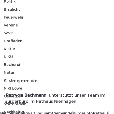
Politik
Blaulicht
Feuerwehr
Vereine
SoVD
Dorfladen
Kultur
NIKU
Bücherei
Natur
Kirchengemeinde
NIKI Löwe
Patrycja Bachmann  
unterstützt unser Team im 
Gewerbe
Bürgerbüro im Rathaus Nienhagen.
Statdradeln
Nachhaltig
Nienhagen
Verwaltung Samtgemeinde
Bürgerinfo
Rathaus