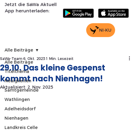
Jetzt die SaWa Aktuell
App herunterladen:
NI-KU
Alle Beiträge
SaWa-Team
6. Okt. 2023
1 Min. Lesezeit
Alle Beiträge
29.10. Das kleine Gespenst
Titelthema
kommt nach Nienhagen!
Neuigkeiten
Aktualisiert:
2. Nov. 2025
Samtgemeinde
Wathlingen
Adelheidsdorf
Nienhagen
Landkreis Celle