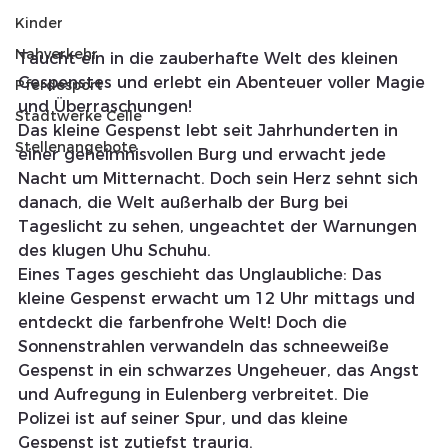
Kinder
Nahverkehr
Taucht ein in die zauberhafte Welt des kleinen 
Gespenstes und erlebt ein Abenteuer voller Magie 
Pferdesport
und Überraschungen!
Stadtwerke Celle
Das kleine Gespenst lebt seit Jahrhunderten in 
Stellenangebote
einer geheimnisvollen Burg und erwacht jede 
Nacht um Mitternacht. Doch sein Herz sehnt sich 
danach, die Welt außerhalb der Burg bei 
Tageslicht zu sehen, ungeachtet der Warnungen 
des klugen Uhu Schuhu.
Eines Tages geschieht das Unglaubliche: Das 
kleine Gespenst erwacht um 12 Uhr mittags und 
entdeckt die farbenfrohe Welt! Doch die 
Sonnenstrahlen verwandeln das schneeweiße 
Gespenst in ein schwarzes Ungeheuer, das Angst 
und Aufregung in Eulenberg verbreitet. Die 
Polizei ist auf seiner Spur, und das kleine 
Gespenst ist zutiefst traurig.