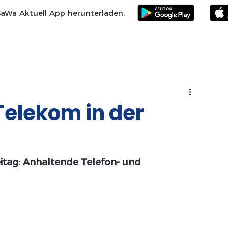
SaWa Aktuell App herunterladen:
Samtgemeinde
Landkreis Celle
SoVD
Vereine
Po
Telekom in der
itag: Anhaltende Telefon- und 