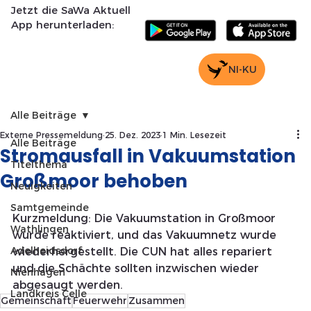
Jetzt die SaWa Aktuell
App herunterladen:
NI-KU
Alle Beiträge
Externe Pressemeldung
25. Dez. 2023
1 Min. Lesezeit
Alle Beiträge
Stromausfall in Vakuumstation
Titelthema
Großmoor behoben
Neuigkeiten
Samtgemeinde
Kurzmeldung: Die Vakuumstation in Großmoor 
Wathlingen
wurde reaktiviert, und das Vakuumnetz wurde 
Adelheidsdorf
wiederhergestellt. Die CUN hat alles repariert 
und die Schächte sollten inzwischen wieder 
Nienhagen
abgesaugt werden.
Landkreis Celle
Gemeinschaft
Feuerwehr
Zusammen