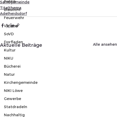
Politik
Samtgemeinde
Titelthema
Blaulicht
Adelheidsdorf
Feuerwehr
Vereine
SoVD
Dorfladen
Alle ansehen
Aktuelle Beiträge
Kultur
NIKU
Bücherei
Natur
Kirchengemeinde
NIKI Löwe
Gewerbe
Statdradeln
Nachhaltig