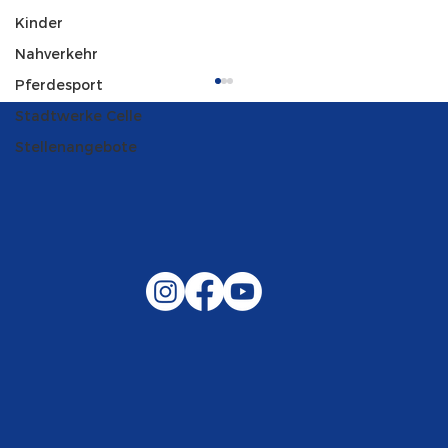
Kinder
Nahverkehr
Pferdesport
Stadtwerke Celle
Stellenangebote
Gemeinsam auf außergewöhnliche
Lagen und Ereignisse in unserer
Samtgemeinde vorbereitet –
Helfen, wenn es darauf ankommt