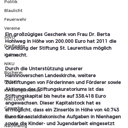
Politik
Blaulicht
Feuerwehr
Vereine
Ein großzügiges Geschenk von Frau Dr. Berta 
SoVD
Hohlweg in Höhe von 200.000 Euro hat 2011 die 
Dorfladen
Gründung der Stiftung St. Laurentius möglich 
gemacht. 
Kultur
NIKU
Durch die Unterstützung unserer 
Bücherei
Hannnoverschen Landeskirche, weitere 
Natur
Zustiftungen von Förderinnen und Förderer sowie 
Aktionen des Stiftungskuratoriums ist das 
Kirchengemeinde
Stiftungskapital bis heute auf 338.418 Euro 
NIKI Löwe
angewachsen. Dieser Kapitalstock hat es 
Gewerbe
ermöglicht, dass ein Zinserlös in Höhe von 40.743 
Euro für sozialdiakonische Aufgaben in Nienhagen 
Statdradeln
sowie die Kinder- und Jugendarbeit eingesetzt 
Nachhaltig