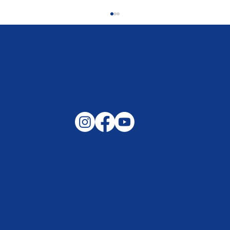
Gemeinsam auf außergewöhnliche
Lagen und Ereignisse in unserer
Samtgemeinde vorbereitet –
Helfen, wenn es darauf ankommt