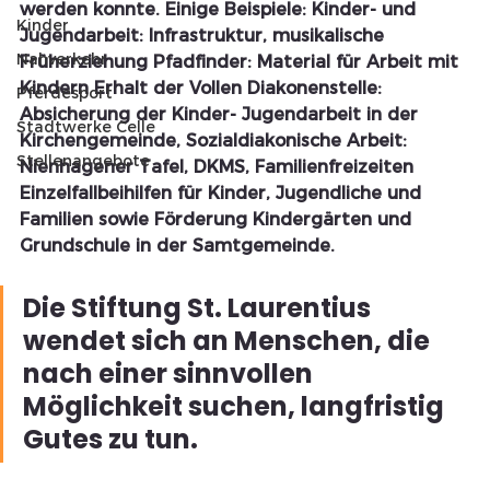
werden konnte. Einige Beispiele: Kinder- und 
Kinder
Jugendarbeit: Infrastruktur, musikalische 
Nahverkehr
Früherziehung Pfadfinder: Material für Arbeit mit 
Kindern Erhalt der Vollen Diakonenstelle: 
Pferdesport
Absicherung der Kinder- Jugendarbeit in der 
Stadtwerke Celle
Kirchengemeinde, Sozialdiakonische Arbeit: 
Stellenangebote
Nienhagener Tafel, DKMS, Familienfreizeiten 
Einzelfallbeihilfen für Kinder, Jugendliche und 
Familien sowie Förderung Kindergärten und 
Grundschule in der Samtgemeinde.
Die Stiftung St. Laurentius 
wendet sich an Menschen, die 
nach einer sinnvollen 
Möglichkeit suchen, langfristig 
Gutes zu tun.