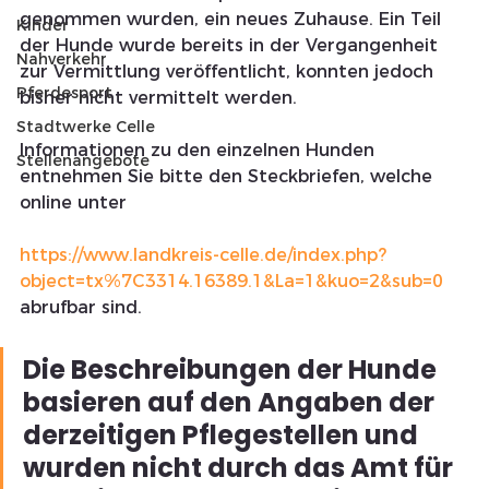
genommen wurden, ein neues Zuhause. Ein Teil 
Kinder
der Hunde wurde bereits in der Vergangenheit 
Nahverkehr
zur Vermittlung veröffentlicht, konnten jedoch 
Pferdesport
bisher nicht vermittelt werden.
Stadtwerke Celle
Informationen zu den einzelnen Hunden 
Stellenangebote
entnehmen Sie bitte den Steckbriefen, welche 
online unter 
https://www.landkreis-celle.de/index.php?
object=tx%7C3314.16389.1&La=1&kuo=2&sub=0
abrufbar sind. 
Die Beschreibungen der Hunde 
basieren auf den Angaben der 
derzeitigen Pflegestellen und 
wurden nicht durch das Amt für 