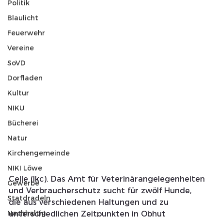
Politik
Blaulicht
Feuerwehr
Vereine
SoVD
Dorfladen
Kultur
NIKU
Bücherei
Natur
Kirchengemeinde
NIKI Löwe
Celle (lkc). Das Amt für Veterinärangelegenheiten 
Gewerbe
und Verbraucherschutz sucht für zwölf Hunde, 
Statdradeln
die aus verschiedenen Haltungen und zu 
Nachhaltig
unterschiedlichen Zeitpunkten in Obhut 