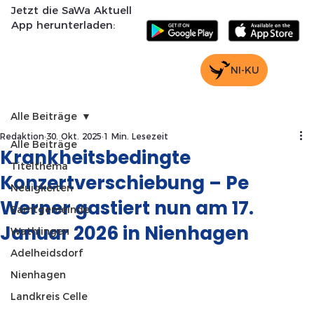
Jetzt die SaWa Aktuell
App herunterladen:
NI-KU
Alle Beiträge
Redaktion
30. Okt. 2025
1 Min. Lesezeit
Alle Beiträge
Krankheitsbedingte
Titelthema
Konzertverschiebung – Pe
Neuigkeiten
Werner gastiert nun am 17.
Samtgemeinde
Januar 2026 in Nienhagen
Wathlingen
Adelheidsdorf
Nienhagen
Landkreis Celle