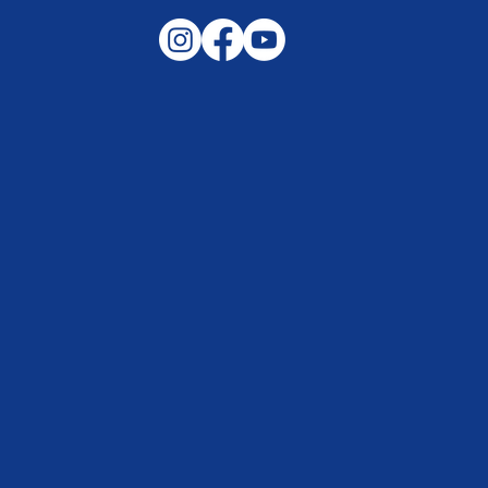
Gemeinsam auf außergewöhnliche
Lagen und Ereignisse in unserer
Samtgemeinde vorbereitet –
Helfen, wenn es darauf ankommt