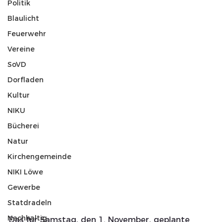
Politik
Blaulicht
Feuerwehr
Vereine
SoVD
Dorfladen
Kultur
NIKU
Bücherei
Natur
Kirchengemeinde
NIKI Löwe
Gewerbe
Statdradeln
Nachhaltig
Das für Samstag, den 1. November, geplante 