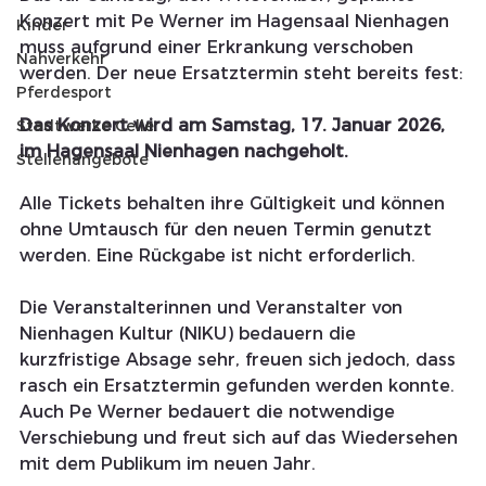
Konzert mit Pe Werner im Hagensaal Nienhagen 
Kinder
muss aufgrund einer Erkrankung verschoben 
Nahverkehr
werden. Der neue Ersatztermin steht bereits fest:
Pferdesport
Das Konzert wird am Samstag, 17. Januar 2026, 
Stadtwerke Celle
im Hagensaal Nienhagen nachgeholt.
Stellenangebote
Alle Tickets behalten ihre Gültigkeit und können 
ohne Umtausch für den neuen Termin genutzt 
werden. Eine Rückgabe ist nicht erforderlich.
Die Veranstalterinnen und Veranstalter von 
Nienhagen Kultur (NIKU) bedauern die 
kurzfristige Absage sehr, freuen sich jedoch, dass 
rasch ein Ersatztermin gefunden werden konnte. 
Auch Pe Werner bedauert die notwendige 
Verschiebung und freut sich auf das Wiedersehen 
mit dem Publikum im neuen Jahr.