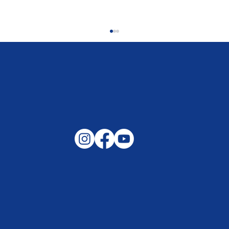
Gemeinsam auf außergewöhnliche
Lagen und Ereignisse in unserer
Samtgemeinde vorbereitet –
Helfen, wenn es darauf ankommt