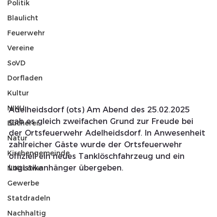
Politik
Blaulicht
Feuerwehr
Vereine
SoVD
Dorfladen
Kultur
NIKU
Adelheidsdorf (ots) Am Abend des 25.02.2025 
gab es gleich zweifachen Grund zur Freude bei 
Bücherei
der Ortsfeuerwehr Adelheidsdorf. In Anwesenheit 
Natur
zahlreicher Gäste wurde der Ortsfeuerwehr 
Kirchengemeinde
offiziell ein neues Tanklöschfahrzeug und ein 
Logistikanhänger übergeben.
NIKI Löwe
Gewerbe
Statdradeln
Nachhaltig