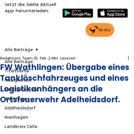
Jetzt die SaWa Aktuell
App herunterladen:
NI-KU
Alle Beiträge
Redaktions Team
25. Feb.
2 Min. Lesezeit
Alle Beiträge
FW Wathlingen: Übergabe eines
Titelthema
Tanklöschfahrzeuges und eines
Neuigkeiten
Logistikanhängers an die
Samtgemeinde
Ortsfeuerwehr Adelheidsdorf.
Wathlingen
Adelheidsdorf
Nienhagen
Landkreis Celle