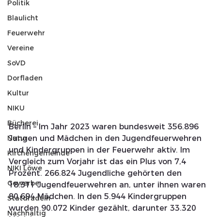
Politik
Blaulicht
Feuerwehr
Vereine
SoVD
Dorfladen
Kultur
NIKU
Bücherei
Berlin – Im Jahr 2023 waren bundesweit 356.896 
Natur
Jungen und Mädchen in den Jugendfeuerwehren 
und Kindergruppen in der Feuerwehr aktiv. Im 
Kirchengemeinde
Vergleich zum Vorjahr ist das ein Plus von 7,4 
NIKI Löwe
Prozent. 266.824 Jugendliche gehörten den 
Gewerbe
18.311 Jugendfeuerwehren an, unter ihnen waren 
80.694 Mädchen. In den 5.944 Kindergruppen 
Statdradeln
wurden 90.072 Kinder gezählt, darunter 33.320 
Nachhaltig