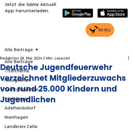
Jetzt die SaWa Aktuell
App herunterladen:
NI-KU
Alle Beiträge
Redaktion
29. Mai 2024
2 Min. Lesezeit
Alle Beiträge
Deutsche Jugendfeuerwehr
Titelthema
verzeichnet Mitgliederzuwachs
Neuigkeiten
von rund 25.000 Kindern und
Samtgemeinde
Jugendlichen
Wathlingen
Adelheidsdorf
Nienhagen
Landkreis Celle