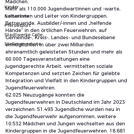
Mädchen.
Kinder
Mehr als 110.000 Jugendwartinnen und -warte, 
Leiterinnen und Leiter von Kindergruppen, 
Nahverkehr
Betreuende, Ausbilder/-innen und „helfende 
Pferdesport
Hände“ in den örtlichen Feuerwehren, auf 
Stadtwerke Celle
Gemeinde-, Kreis-, Landes- und Bundesebene 
Stellenangebote
ermöglichten in über zwei Milliarden 
ehrenamtlich geleisteten Stunden und mehr als 
60.000 Tagesveranstaltungen eine 
jugendgerechte Arbeit, vermittelten soziale 
Kompetenzen und setzten Zeichen für gelebte 
Integration und Vielfalt in den Kindergruppen und 
Jugendfeuerwehren.
62.025 Neuzugänge konnten die 
Jugendfeuerwehren in Deutschland im Jahr 2023 
verzeichnen: 51.493 Jugendliche wurden neu in 
die Jugendfeuerwehr aufgenommen, weitere 
10.532 Mädchen und Jungen wechselten aus den 
Kindergruppen in die Jugendfeuerwehren. 18.681 