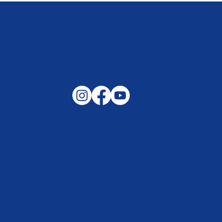
Gemeinsam auf außergewöhnliche
Lagen und Ereignisse in unserer
Samtgemeinde vorbereitet –
Helfen, wenn es darauf ankommt