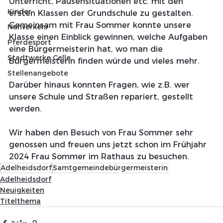
Unterricht, Pausensituationen etc. mit den 
Kinder
ersten Klassen der Grundschule zu gestalten.
Gemeinsam mit Frau Sommer konnte unsere 
Nahverkehr
Klasse einen Einblick gewinnen, welche Aufgaben 
Pferdesport
eine Bürgermeisterin hat, wo man die 
Stadtwerke Celle
Bürgermeisterin finden würde und vieles mehr. 
Stellenangebote
Darüber hinaus konnten Fragen, wie z.B. wer 
unsere Schule und Straßen repariert, gestellt 
werden.
Wir haben den Besuch von Frau Sommer sehr 
genossen und freuen uns jetzt schon im Frühjahr 
2024 Frau Sommer im Rathaus zu besuchen.
Adelheidsdorf
Samtgemeindebürgermeisterin
Adelheidsdorf
Neuigkeiten
Titelthema