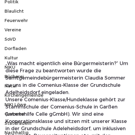
Politik
Blaulicht
Feuerwehr
Vereine
SoVD
Dorfladen
Kultur
„Was macht eigentlich eine Bürgermeisterin?“ Um 
NIKU
diese Frage zu beantworten wurde die 
Bücherei
Samtgemeindebürgermeisterin Claudia Sommer 
zu uns in die Comenius-Klasse der Grundschule 
Natur
Adelheidsdorf eingeladen.
Kirchengemeinde
Unsere Comenius-Klasse/Hundeklasse gehört zur 
NIKI Löwe
Stammschule der Comenius-Schule in Garßen 
Gewerbe
(Lebenshilfe Celle gGmbH). Wir sind eine 
Kooperationsklasse und sitzen mit unserer Klasse 
Statdradeln
in der Grundschule Adeleheidsdorf, um inklusiven 
Nachhaltig