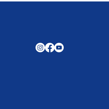
Gemeinsam auf außergewöhnliche
Lagen und Ereignisse in unserer
Samtgemeinde vorbereitet –
Helfen, wenn es darauf ankommt