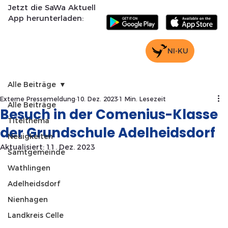
Jetzt die SaWa Aktuell
App herunterladen:
NI-KU
Alle Beiträge
Externe Pressemeldung
10. Dez. 2023
1 Min. Lesezeit
Alle Beiträge
Besuch in der Comenius-Klasse
Titelthema
der Grundschule Adelheidsdorf
Neuigkeiten
Aktualisiert:
11. Dez. 2023
Samtgemeinde
Wathlingen
Adelheidsdorf
Nienhagen
Landkreis Celle