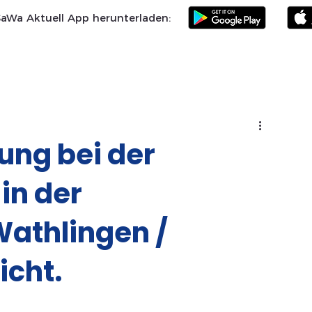
SaWa Aktuell App herunterladen:
Samtgemeinde
Landkreis Celle
SoVD
Vereine
Po
ung bei der
in der
athlingen /
icht.