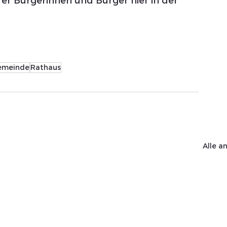
r Bürgerinnen und Bürger hier in der 
emeinde
Rathaus
Alle a