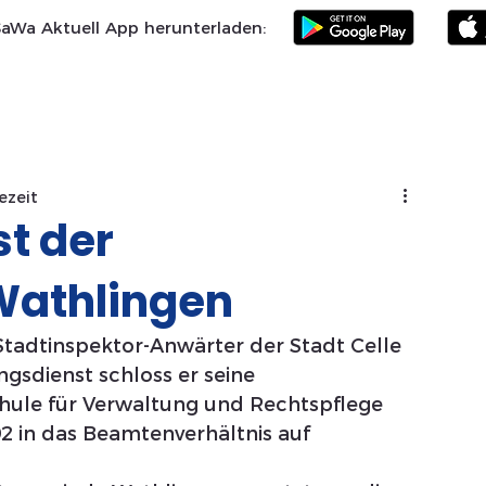
SaWa Aktuell App herunterladen:
Samtgemeinde
Landkreis Celle
SoVD
Vereine
Po
ezeit
st der
athlingen
adtinspektor-Anwärter der Stadt Celle 
gsdienst schloss er seine 
ule für Verwaltung und Rechtspflege 
2 in das Beamtenverhältnis auf 