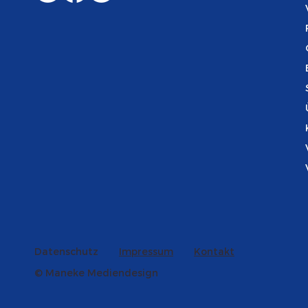
wenn es d
ankommt
Datenschutz
Impressum
Kontakt
© Maneke Mediendesign