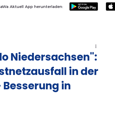
SaWa Aktuell App herunterladen:
Samtgemeinde
Landkreis Celle
SoVD
Vereine
Po
llo Niedersachsen":
tnetzausfall in der
Besserung in