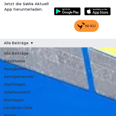
Jetzt die SaWa Aktuell
App herunterladen:
NI-KU
Alle Beiträge
Alle Beiträge
Titelthema
Neuigkeiten
Samtgemeinde
Wathlingen
Adelheidsdorf
Nienhagen
Landkreis Celle
Politik