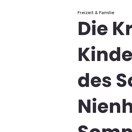
Freizeit & Familie
Die K
Kinde
des S
Nienh