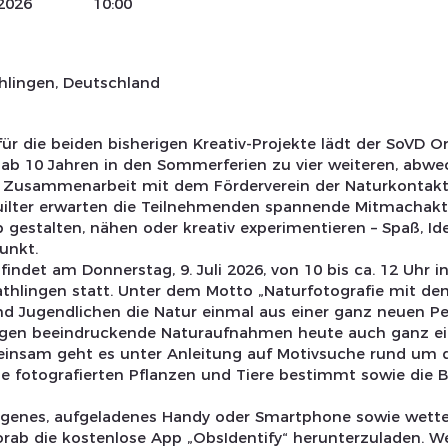
 2026
10:00
hlingen, Deutschland
ür die beiden bisherigen Kreativ-Projekte lädt der SoVD 
 ab 10 Jahren in den Sommerferien zu vier weiteren, abw
 In Zusammenarbeit mit dem Förderverein der Naturkontak
ilter erwarten die Teilnehmenden spannende Mitmachakt
 gestalten, nähen oder kreativ experimentieren – Spaß, 
unkt.
findet am Donnerstag, 9. Juli 2026, von 10 bis ca. 12 Uhr i
thlingen statt. Unter dem Motto „Naturfotografie mit 
nd Jugendlichen die Natur einmal aus einer ganz neuen Pe
ngen beeindruckende Naturaufnahmen heute auch ganz e
nsam geht es unter Anleitung auf Motivsuche rund um d
e fotografierten Pflanzen und Tiere bestimmt sowie die B
eigenes, aufgeladenes Handy oder Smartphone sowie wette
rab die kostenlose App „ObsIdentify“ herunterzuladen. W