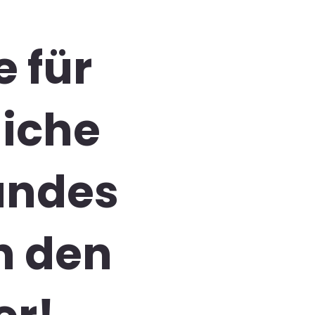
e für
liche
andes
n den