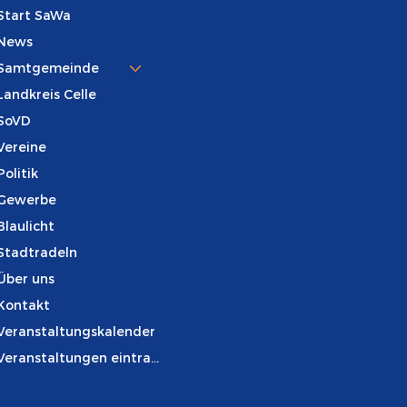
Start SaWa
News
Samtgemeinde
Landkreis Celle
SoVD
Vereine
Politik
Gewerbe
Blaulicht
Stadtradeln
Über uns
Kontakt
Veranstaltungskalender
Veranstaltungen eintragen