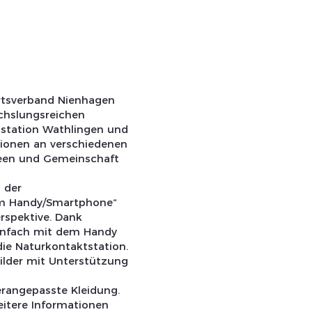
Ortsverband Nienhagen
echslungsreichen
tstation Wathlingen und
ionen an verschiedenen
Ideen und Gemeinschaft
n der
dem Handy/Smartphone“
rspektive. Dank
infach mit dem Handy
ie Naturkontaktstation.
ilder mit Unterstützung
rangepasste Kleidung.
eitere Informationen