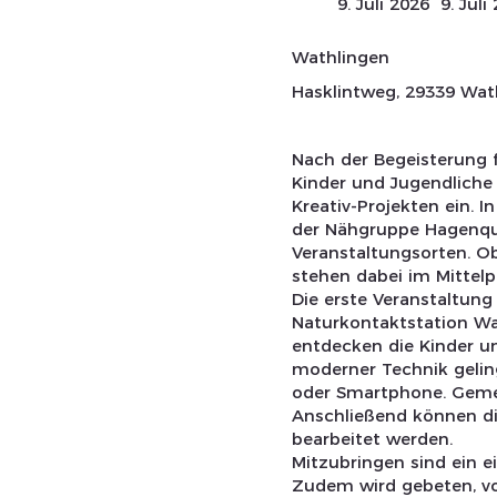
9. Juli 2026
9. Juli
Wathlingen
Hasklintweg, 29339 Wat
Nach der Begeisterung f
Kinder und Jugendliche
Kreativ-Projekten ein.
der Nähgruppe Hagenqu
Veranstaltungsorten. Ob
stehen dabei im Mittelp
Die erste Veranstaltung 
Naturkontaktstation Wa
entdecken die Kinder u
moderner Technik geli
oder Smartphone. Gemei
Anschließend können di
bearbeitet werden.
Mitzubringen sind ein 
Zudem wird gebeten, vo