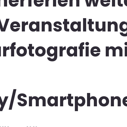
rferien weit
 Veranstaltun
rfotografie mi
y/Smartphon