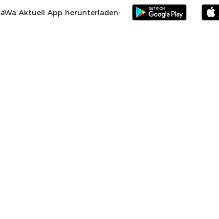
SaWa Aktuell App herunterladen:
Samtgemeinde
Landkreis Celle
SoVD
Vereine
Po