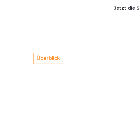
Jetzt die 
Start SaWa
News
Überblick