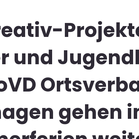
reativ-Projekt
r und Jugend
oVD Ortsverb
agen gehen i