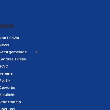
Menü
Start SaWa
News
Samtgemeinde
Landkreis Celle
SoVD
Vereine
Politik
Gewerbe
Blaulicht
Stadtradeln
Über uns