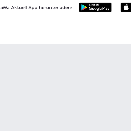
SaWa Aktuell App herunterladen:
Samtgemeinde
Landkreis Celle
SoVD
Vereine
Po