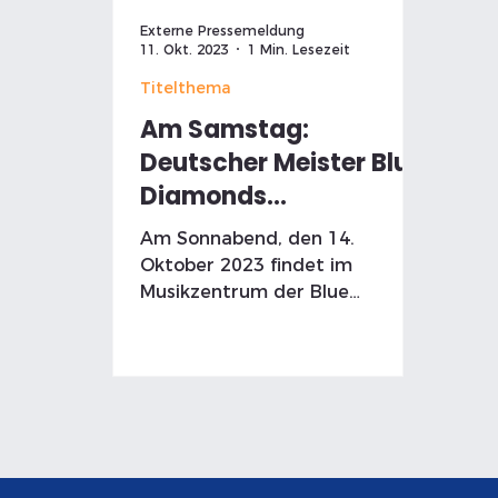
Externe Pressemeldung
11. Okt. 2023
1 Min. Lesezeit
Titelthema
Am Samstag:
Deutscher Meister Blue
Diamonds
präsentieren Indoor
Am Sonnabend, den 14.
Musikfestival in
Oktober 2023 findet im
Nienhagen
Musikzentrum der Blue
Diamonds im Westfeld 13a in
Nienhagen ein Indoor
Musikfestival mit...