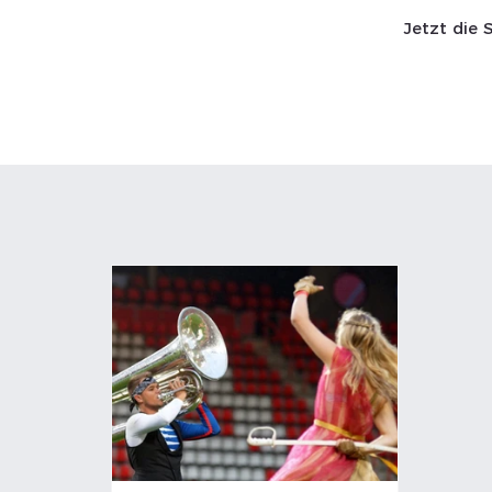
Jetzt die 
Start SaWa
News