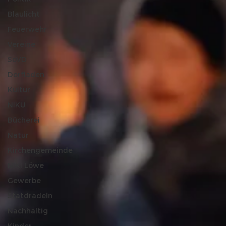
Blaulicht
Feuerwehr
Vereine
SoVD
Dorfladen
Kultur
NIKU
Bücherei
Natur
Kirchengemeinde
NIKI Löwe
Gewerbe
Statdradeln
Nachhaltig