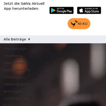
Jetzt die SaWa Aktuell
App herunterladen:
NI-KU
Alle Beiträge
Alle Beiträge
Titelthema
Neuigkeiten
Samtgemeinde
Wathlingen
Adelheidsdorf
Nienhagen
Landkreis Celle
Politik