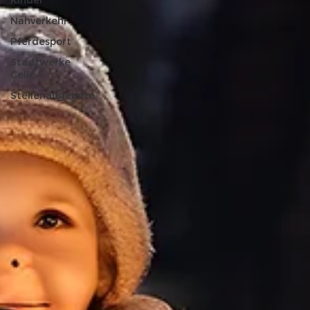
Kinder
Nahverkehr
Pferdesport
Stadtwerke
Celle
Stellenangebote