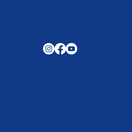
Annette Kesselhut: Von der
Finanzwelt zur Kulturarbeit und ins
soziale Engagement im SoVD
Nienhagen