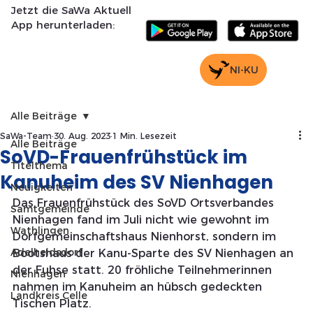
Jetzt die SaWa Aktuell
App herunterladen:
NI-KU
Alle Beiträge
SaWa-Team
30. Aug. 2023
1 Min. Lesezeit
Alle Beiträge
SoVD-Frauenfrühstück im
Titelthema
Kanuheim des SV Nienhagen
Neuigkeiten
Das Frauenfrühstück des SoVD Ortsverbandes 
Samtgemeinde
Nienhagen fand im Juli nicht wie gewohnt 
im 
Wathlingen
Dorfgemeinschaftshaus Nienhorst, sondern im 
Adelheidsdorf
Bootshaus der Kanu-Sparte des SV Nienhagen an 
der Fuhse statt. 20 fröhliche Teilnehmerinnen 
Nienhagen
nahmen im Kanuheim an hübsch gedeckten 
Landkreis Celle
Tischen Platz.