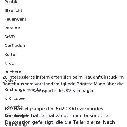
Politik
Blaulicht
Feuerwehr
Vereine
SoVD
Dorfladen
Kultur
NIKU
Bücherei
20 Interessierte informierten sich beim Frauenfrühstück im 
Natur
Bootshaus vom Vorstandsmitgliede Brigitte Mund über die 
Kirchengemeinde
Kanusparte des SV Nienhagen
NIKI Löwe
Gewerbe
Die Bastelgruppe des SoVD Ortsverbandes 
Nienhagen hatte mal wieder eine besondere 
Statdradeln
Dekoration gefertigt, die die Teller zierte. Nach 
Nachhaltig