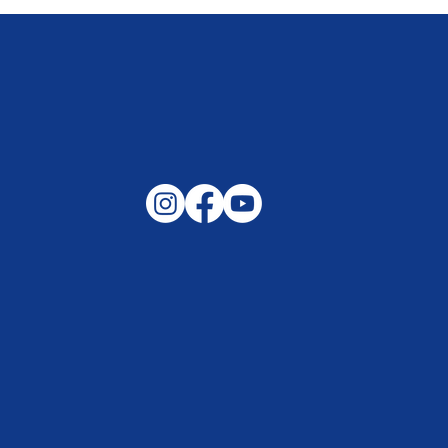
Gemeinsam auf außergewöhnliche
Lagen und Ereignisse in unserer
Samtgemeinde vorbereitet –
Helfen, wenn es darauf ankommt