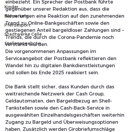
einbezieht. Ein Sprecher der Postbank führte 
Kinder
gegenüber unserer Redaktion aus, dass die 
Neuerungen eine Reaktion auf den zunehmenden 
Nahverkehr
Trend zu Online-Bankgeschäften sowie den 
Pferdesport
gestiegenen Anteil bargeldloser Zahlungen sind – 
Stadtwerke Celle
Trends, die durch die Corona-Pandemie noch 
Stellenangebote
verstärkt wurden.
Die vorgenommenen Anpassungen im 
Serviceangebot der Postbank reflektieren den 
Wandel hin zu digitalen Bankdienstleistungen 
und sollen bis Ende 2025 realisiert sein. 
Die Bank stellt sicher, dass Kunden durch das 
weitreichende Netzwerk der Cash Group, 
Geldautomaten, den Bargeldbezug an Shell-
Tankstellen sowie den Cash-Back-Service in 
ausgewählten Einzelhandelsgeschäften weiterhin 
Zugang zu Bargeld und Überweisungsoptionen 
haben. Zusätzlich werden Girobriefumschläge 