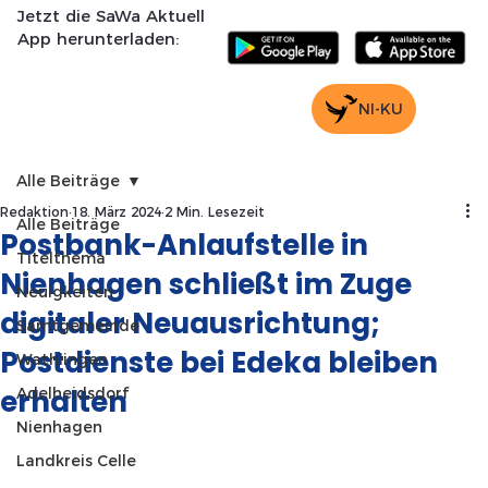
Jetzt die SaWa Aktuell
App herunterladen:
NI-KU
Alle Beiträge
Redaktion
18. März 2024
2 Min. Lesezeit
Alle Beiträge
Postbank-Anlaufstelle in
Titelthema
Nienhagen schließt im Zuge
Neuigkeiten
digitaler Neuausrichtung;
Samtgemeinde
Postdienste bei Edeka bleiben
Wathlingen
erhalten
Adelheidsdorf
Nienhagen
Landkreis Celle