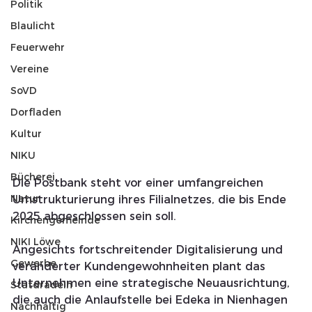
Politik
Blaulicht
Feuerwehr
Vereine
SoVD
Dorfladen
Kultur
NIKU
Bücherei
Die Postbank steht vor einer umfangreichen 
Natur
Umstrukturierung ihres Filialnetzes, die bis Ende 
2025 abgeschlossen sein soll. 
Kirchengemeinde
NIKI Löwe
Angesichts fortschreitender Digitalisierung und 
Gewerbe
veränderter Kundengewohnheiten plant das 
Unternehmen eine strategische Neuausrichtung, 
Statdradeln
die auch die Anlaufstelle bei Edeka in Nienhagen 
Nachhaltig