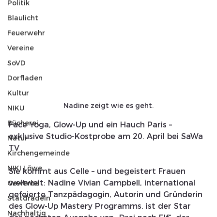
Politik
Blaulicht
Feuerwehr
Vereine
SoVD
Dorfladen
Kultur
Nadine zeigt wie es geht.
NIKU
Bücherei
Face Yoga, Glow-Up und ein Hauch Paris – 
exklusive Studio-Kostprobe am 20. April bei SaWa 
Natur
TV
Kirchengemeinde
NIKI Löwe
Sie kommt aus Celle – und begeistert Frauen 
weltweit: Nadine Vivian Campbell, international 
Gewerbe
gefeierte Tanzpädagogin, Autorin und Gründerin 
Statdradeln
des Glow-Up Mastery Programms, ist der Star 
Nachhaltig