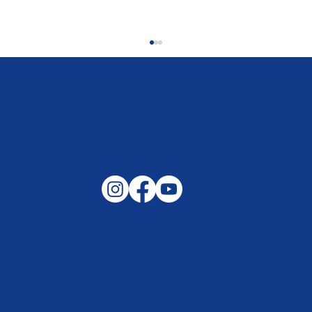
Gemeinsam auf außergewöhnliche
Lagen und Ereignisse in unserer
Samtgemeinde vorbereitet –
Helfen, wenn es darauf ankommt