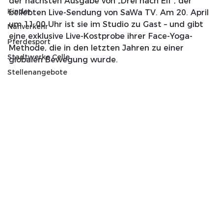
der nächsten Ausgabe von „Drei nach Elf“, der 
Kinder
beliebten Live-Sendung von SaWa TV. Am 20. April 
um 11:00 Uhr ist sie im Studio zu Gast – und gibt 
Nahverkehr
eine exklusive Live-Kostprobe ihrer Face-Yoga-
Pferdesport
Methode, die in den letzten Jahren zu einer 
Stadtwerke Celle
globalen Bewegung wurde.
Stellenangebote