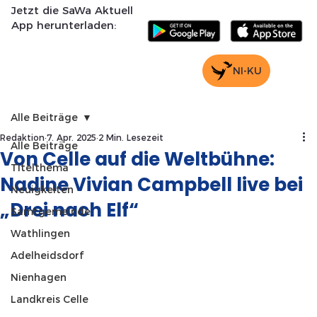
Jetzt die SaWa Aktuell
App herunterladen:
NI-KU
Alle Beiträge
Redaktion
7. Apr. 2025
2 Min. Lesezeit
Alle Beiträge
Von Celle auf die Weltbühne:
Titelthema
Nadine Vivian Campbell live bei
Neuigkeiten
„Drei nach Elf“
Samtgemeinde
Wathlingen
Adelheidsdorf
Nienhagen
Landkreis Celle