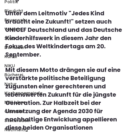
Politik
Blaulicht
Unter dem Leitmotiv "Jedes Kind 
Feuerwehr
braucht eine Zukunft!" setzen auch 
UNICEF Deutschland und das Deutsche 
Vereine
Kinderhilfswerk in diesem Jahr den 
SoVD
Fokus des Weltkindertags am 20. 
Dorfladen
September. 
Kultur
NIKU
Mit diesem Motto drängen sie auf eine 
Bücherei
verstärkte politische Beteiligung 
Natur
zugunsten einer gerechteren und 
Kirchengemeinde
lebenswerten Zukunft für die jüngste 
Generation. Zur Halbzeit bei der 
NIKI Löwe
Umsetzung der Agenda 2030 für 
Gewerbe
nachhaltige Entwicklung appellieren 
Statdradeln
diese beiden Organisationen 
Nachhaltig