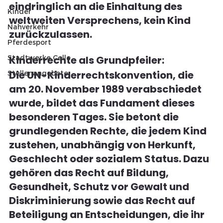
eindringlich an die Einhaltung des 
Kinder
weltweiten Versprechens, kein Kind 
Nahverkehr
zurückzulassen.
Pferdesport
Stadtwerke Celle
Kinderrechte als Grundpfeiler:
Die UN-Kinderrechtskonvention, die 
Stellenangebote
am 20. November 1989 verabschiedet 
wurde, bildet das Fundament dieses 
besonderen Tages. Sie betont die 
grundlegenden Rechte, die jedem Kind 
zustehen, unabhängig von Herkunft, 
Geschlecht oder sozialem Status. Dazu 
gehören das Recht auf Bildung, 
Gesundheit, Schutz vor Gewalt und 
Diskriminierung sowie das Recht auf 
Beteiligung an Entscheidungen, die ihr 