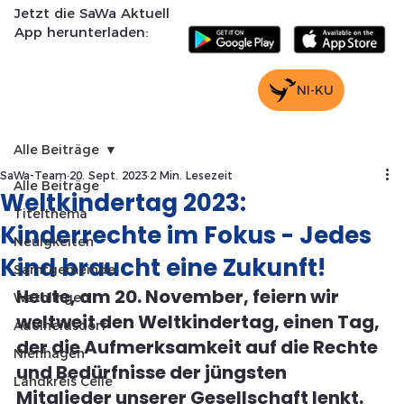
Jetzt die SaWa Aktuell
App herunterladen:
NI-KU
Alle Beiträge
SaWa-Team
20. Sept. 2023
2 Min. Lesezeit
Alle Beiträge
Weltkindertag 2023:
Titelthema
Kinderrechte im Fokus - Jedes
Neuigkeiten
Kind braucht eine Zukunft!
Samtgemeinde
Heute, am 20. November, feiern wir 
Wathlingen
weltweit den Weltkindertag, einen Tag, 
Adelheidsdorf
der die Aufmerksamkeit auf die Rechte 
Nienhagen
und Bedürfnisse der jüngsten 
Landkreis Celle
Mitglieder unserer Gesellschaft lenkt.