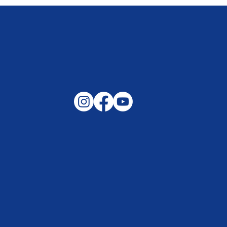
Gemeinsam auf außergewöhnliche
Lagen und Ereignisse in unserer
Samtgemeinde vorbereitet –
Helfen, wenn es darauf ankommt