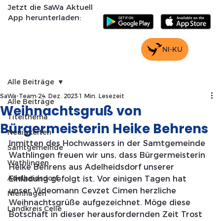
Jetzt die SaWa Aktuell
App herunterladen:
NI-KU
Alle Beiträge
SaWa-Team
24. Dez. 2023
1 Min. Lesezeit
Alle Beiträge
Weihnachtsgruß von
Titelthema
Bürgermeisterin Heike Behrens
Neuigkeiten
Inmitten des Hochwassers in der Samtgemeinde 
Samtgemeinde
Wathlingen freuen wir uns, dass Bürgermeisterin 
Wathlingen
Heike Behrens aus Adelheidsdorf unserer 
Adelheidsdorf
Einladung gefolgt ist. Vor einigen Tagen hat 
unser Videomann Cevzet Cimen herzliche 
Nienhagen
Weihnachtsgrüße aufgezeichnet. Möge diese 
Landkreis Celle
Botschaft in dieser herausfordernden Zeit Trost 