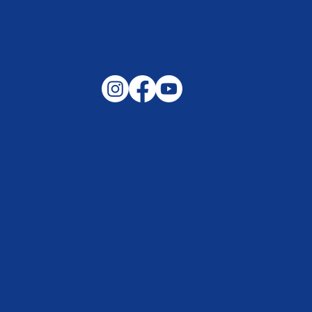
Nicht vergessen – am Freitag, den
15.05.26 startet das Freibad um 6
Uhr in die Sommersaison