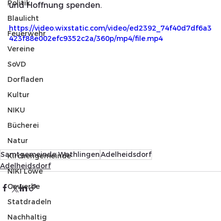
Politik
und Hoffnung spenden. 
Blaulicht
https://video.wixstatic.com/video/ed2392_74f40d7df6a3
Feuerwehr
423f88e002efc9352c2a/360p/mp4/file.mp4
Vereine
SoVD
Dorfladen
Kultur
NIKU
Bücherei
Natur
Samtgemeinde Wathlingen
Adelheidsdorf
Kirchengemeinde
Adelheidsdorf
NIKI Löwe
Gewerbe
Statdradeln
Nachhaltig