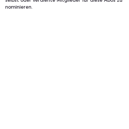
selbst oder verdiente Mitglieder für diese Abos zu 
nominieren.