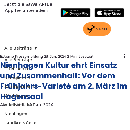
Jetzt die SaWa Aktuell
App herunterladen:
NI-KU
Alle Beiträge
Externe Pressemeldung
23. Jan. 2024
2 Min. Lesezeit
Alle Beiträge
Nienhagen Kultur ehrt Einsatz
Titelthema
und Zusammenhalt: Vor dem
Neuigkeiten
Frühjahrs-Varieté am 2. März im
Samtgemeinde
Hagensaal
Wathlingen
Aktualisiert:
Adelheidsdorf
24. Jan. 2024
Nienhagen
Landkreis Celle