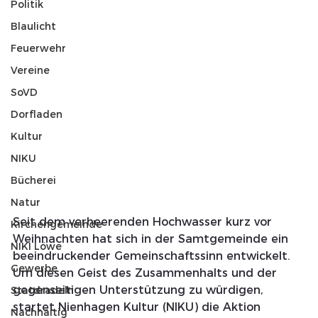
Politik
Blaulicht
Feuerwehr
Vereine
SoVD
Dorfladen
Kultur
NIKU
Bücherei
Natur
Seit dem verheerenden Hochwasser kurz vor 
Kirchengemeinde
Weihnachten hat sich in der Samtgemeinde ein 
NIKI Löwe
beeindruckender Gemeinschaftssinn entwickelt. 
Gewerbe
Um diesen Geist des Zusammenhalts und der 
gegenseitigen Unterstützung zu würdigen, 
Statdradeln
startet Nienhagen Kultur (NIKU) die Aktion 
Nachhaltig