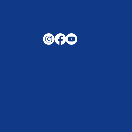
Gemeinsam auf außergewöhnliche
Lagen und Ereignisse in unserer
Samtgemeinde vorbereitet –
Helfen, wenn es darauf ankommt