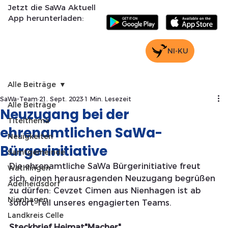
Jetzt die SaWa Aktuell
App herunterladen:
NI-KU
Alle Beiträge
SaWa-Team
21. Sept. 2023
1 Min. Lesezeit
Alle Beiträge
Neuzugang bei der
Titelthema
ehrenamtlichen SaWa-
Neuigkeiten
Bürgerinitiative
Samtgemeinde
Die ehrenamtliche SaWa Bürgerinitiative freut 
Wathlingen
sich, einen herausragenden Neuzugang begrüßen 
Adelheidsdorf
zu dürfen: Cevzet Cimen aus Nienhagen ist ab 
Nienhagen
sofort Teil unseres engagierten Teams.
Landkreis Celle
Steckbrief Heimat"Macher"