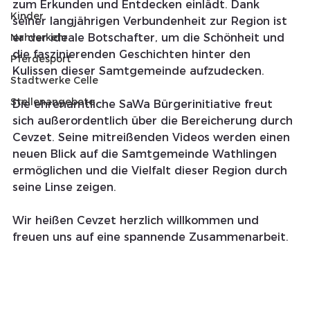
zum Erkunden und Entdecken einlädt. Dank 
Kinder
seiner langjährigen Verbundenheit zur Region ist 
Nahverkehr
er der ideale Botschafter, um die Schönheit und 
die faszinierenden Geschichten hinter den 
Pferdesport
Kulissen dieser Samtgemeinde aufzudecken.
Stadtwerke Celle
Stellenangebote
Die ehrenamtliche SaWa Bürgerinitiative freut 
sich außerordentlich über die Bereicherung durch 
Cevzet. Seine mitreißenden Videos werden einen 
neuen Blick auf die Samtgemeinde Wathlingen 
ermöglichen und die Vielfalt dieser Region durch 
seine Linse zeigen. 
Wir heißen Cevzet herzlich willkommen und 
freuen uns auf eine spannende Zusammenarbeit.