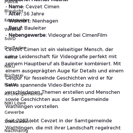
Politik
- 
Name:
 Cevzet Cimen
Blaulicht
- 
Alter:
 36 Jahre
Feuerwehr
- 
Wohnort:
 Nienhagen
- 
Beruf:
 Bauleiter
Vereine
- 
Nebengewerbe:
 Videograf bei CimenFilm
SoVD
Dorfladen
Cevzet Cimen ist ein vielseitiger Mensch, der 
seine Leidenschaft für Videografie perfekt mit 
Kultur
seinem Hauptberuf als Bauleiter kombiniert. Mit 
NIKU
einem ausgeprägten Auge für Details und einem 
Bücherei
Gespür für fesselnde Geschichten wird er für 
Natur
SaWa spannende Video-Berichte zu 
verschiedenen Themen erstellen und Menschen 
Kirchengemeinde
sowie Geschichten aus der Samtgemeinde 
NIKI Löwe
Wathlingen vorstellen.
Gewerbe
Seit 2007 lebt Cevzet in der Samtgemeinde 
Statdradeln
Wathlingen, die mit ihrer Landschaft regelrecht 
Nachhaltig